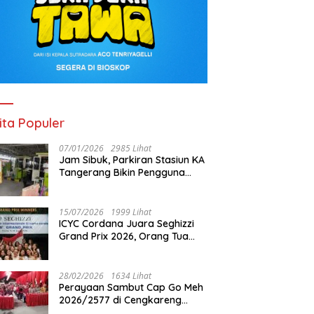
ita Populer
07/01/2026
2985 Lihat
Jam Sibuk, Parkiran Stasiun KA
Tangerang Bikin Pengguna
Kesal
15/07/2026
1999 Lihat
ICYC Cordana Juara Seghizzi
Grand Prix 2026, Orang Tua
Gabrielle Gwen Bangga
Putrinya Harumkan Nama
Indonesia
28/02/2026
1634 Lihat
Perayaan Sambut Cap Go Meh
2026/2577 di Cengkareng
Barat: Pemkot Jakbar