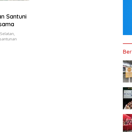
n Santuni
rsama
Selatan,
 santunan
Ber