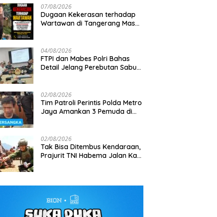
07/08/2026
Dugaan Kekerasan terhadap
Wartawan di Tangerang Masuk
Penyelidikan, DEWA KRESNA
Desak Polisi Transparan
04/08/2026
FTPI dan Mabes Polri Bahas
Detail Jelang Perebutan Sabuk
lsek Tambora Pimpin
Jelang Aston Villa Pre-Season
G
Emas Kapolri 2026
li Dini Hari, 3 Motor Tanpa
Tour Indonesia, 1.105 Personel
To
t Diamankan
Gabungan Disiagakan
d
02/08/2026
Rp
Tim Patroli Perintis Polda Metro
Jaya Amankan 3 Pemuda di
Jalan I Gusti Ngurah Rai,
Diduga Terkait Kejahatan
Jalanan
02/08/2026
Tak Bisa Ditembus Kendaraan,
Prajurit TNI Habema Jalan Kaki
Bawa 2 Ton Bantuan ke
Pedalaman Papua