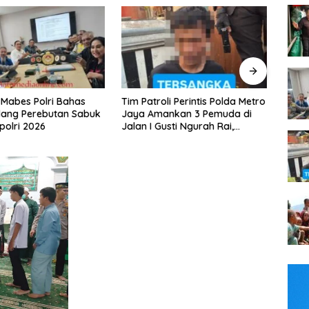
li Perintis Polda Metro
Tak Bisa Ditembus Kendaraan,
Kapo
ankan 3 Pemuda di
Prajurit TNI Habema Jalan Kaki
Patro
usti Ngurah Rai,
Bawa 2 Ton Bantuan ke
Sura
erkait Kejahatan
Pedalaman Papua