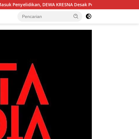
ikan, DEWA KRESNA Desak Polisi Transparan
FTPI dan 