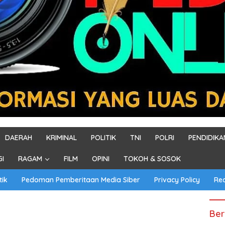
DAERAH
KRIMINAL
POLITIK
TNI
POLRI
PENDIDIKA
GI
RAGAM
FILM
OPINI
TOKOH & SOSOK
tik
Pedoman Pemberitaan Media Siber
Privacy Policy
Re
Ber