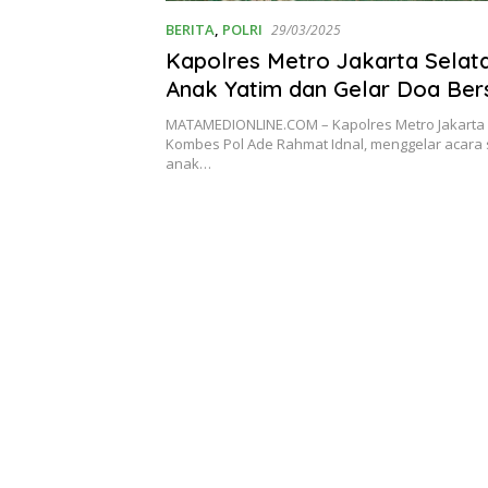
BERITA
,
POLRI
29/03/2025
Kapolres Metro Jakarta Selata
Anak Yatim dan Gelar Doa Be
MATAMEDIONLINE.COM – Kapolres Metro Jakarta 
Kombes Pol Ade Rahmat Idnal, menggelar acara
anak…