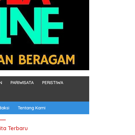
N
PARIWISATA
PERISTIWA
daksi
Tentang Kami
ita Terbaru