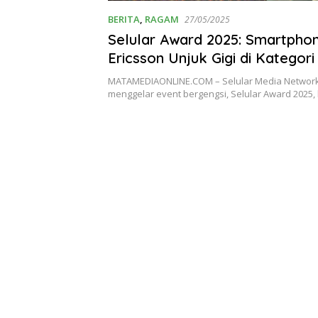
BERITA
,
RAGAM
27/05/2025
Selular Award 2025: Smartpho
Ericsson Unjuk Gigi di Kategori
Berbasis AI
MATAMEDIAONLINE.COM – Selular Media Network
menggelar event bergengsi, Selular Award 2025,