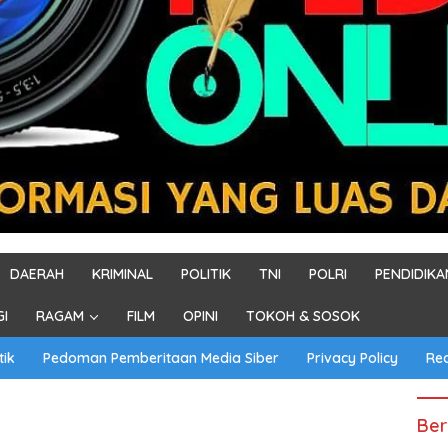
DAERAH
KRIMINAL
POLITIK
TNI
POLRI
PENDIDIKA
GI
RAGAM
FILM
OPINI
TOKOH & SOSOK
tik
Pedoman Pemberitaan Media Siber
Privacy Policy
Re
Ber