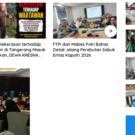
n Mabes Polri Bahas
Tim Patroli Perintis Polda Metro
Tak 
Jelang Perebutan Sabuk
Jaya Amankan 3 Pemuda di
Praj
polri 2026
Jalan I Gusti Ngurah Rai,
Baw
Diduga Terkait Kejahatan
Ped
Jalanan