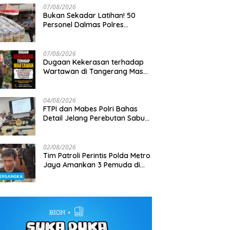
07/08/2026
Bukan Sekadar Latihan! 50
Personel Dalmas Polres
Pelabuhan Tanjung Priok Diuji
Hadapi Simulasi Massa
07/08/2026
Dugaan Kekerasan terhadap
Wartawan di Tangerang Masuk
Bisa Ditembus Kendaraan,
Kapolsek Tambora Pimpin
Penyelidikan, DEWA KRESNA
urit TNI Habema Jalan Kaki
Patroli Dini Hari, 3 Motor Tanpa
Desak Polisi Transparan
a 2 Ton Bantuan ke
Surat Diamankan
04/08/2026
alaman Papua
FTPI dan Mabes Polri Bahas
Detail Jelang Perebutan Sabuk
Emas Kapolri 2026
02/08/2026
Tim Patroli Perintis Polda Metro
Jaya Amankan 3 Pemuda di
Jalan I Gusti Ngurah Rai,
Diduga Terkait Kejahatan
Jalanan