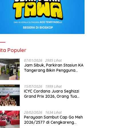
ita Populer
07/01/2026
2985 Lihat
Jam Sibuk, Parkiran Stasiun KA
Tangerang Bikin Pengguna
Kesal
15/07/2026
1999 Lihat
ICYC Cordana Juara Seghizzi
Grand Prix 2026, Orang Tua
Gabrielle Gwen Bangga
Putrinya Harumkan Nama
Indonesia
28/02/2026
1634 Lihat
Perayaan Sambut Cap Go Meh
2026/2577 di Cengkareng
Barat: Pemkot Jakbar