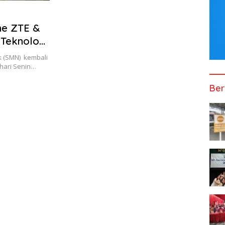
ne ZTE &
 Teknologi
 (SMN) kembali
 hari Senin…
Ber