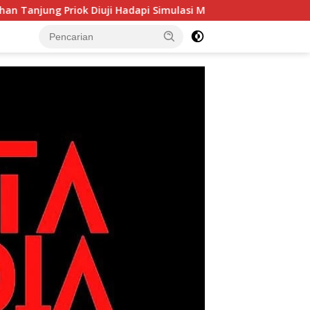
Priok Diuji Hadapi Simulasi Massa
Dugaan Kekerasan te