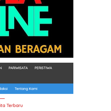
N
PARIWISATA
PERISTIWA
daksi
Tentang Kami
ita Terbaru