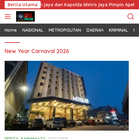
L
ti Monas, Pangdam Jaya dan Kapolda Metro Jaya Pimpin Apel K
Berita Utama
a
n
g
s
Home
NASIONAL
METROPOLITAN
DAERAH
KRIMINAL
PO
u
n
New Year Carnaval 2026
g
k
e
k
o
n
t
e
n
BERITA
,
PARIWISATA
14/12/2025