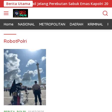
L
 Polri Bahas Detail Jelang Perebutan Sabuk Emas Kapolri 2026
Berita Utama
a
n
g
s
Home
NASIONAL
METROPOLITAN
DAERAH
KRIMINAL
PO
u
n
RobotPolri
g
k
e
k
o
n
t
e
n
BERITA
,
POLRI
01/07/2025