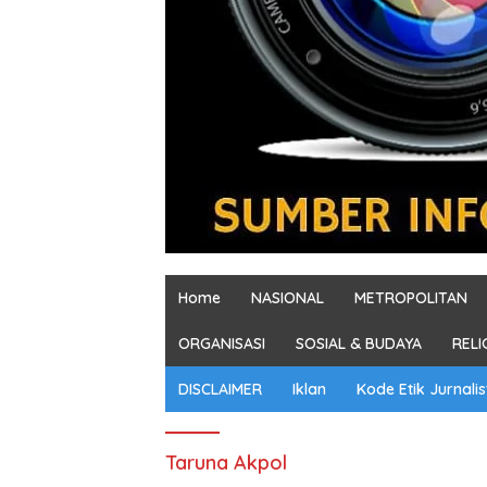
Home
NASIONAL
METROPOLITAN
ORGANISASI
SOSIAL & BUDAYA
RELI
DISCLAIMER
Iklan
Kode Etik Jurnalis
Taruna Akpol