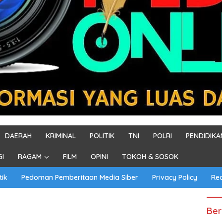
DAERAH
KRIMINAL
POLITIK
TNI
POLRI
PENDIDIKA
GI
RAGAM
FILM
OPINI
TOKOH & SOSOK
tik
Pedoman Pemberitaan Media Siber
Privacy Policy
Re
Ber