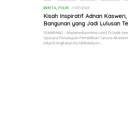
BERITA
,
POLRI
11/07/2026
Kisah Inspiratif Adnan Kasweri,
Bangunan yang Jadi Lulusan Te
Akpol 2026
SEMARANG – Matamediaonline.com| Di balik k
Upacara Penutupan Pendidikan Taruna Akademi
(Akpol) Angkatan ke-58/Batalyon…