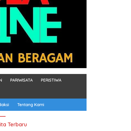
N
PARIWISATA
PERISTIWA
daksi
Tentang Kami
ita Terbaru