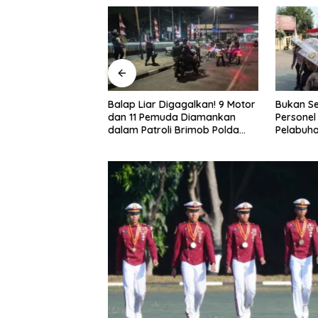
 Liar Digagalkan! 9 Motor
Bukan Sekadar Latihan! 50
D
11 Pemuda Diamankan
Personel Dalmas Polres
W
 Patroli Brimob Polda
Pelabuhan Tanjung Priok Diuji
P
o Jaya
Hadapi Simulasi Massa
D