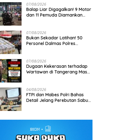
07/08/2026
Balap Liar Digagalkan! 9 Motor
dan 11 Pemuda Diamankan
dalam Patroli Brimob Polda
Metro Jaya
07/08/2026
Bukan Sekadar Latihan! 50
Personel Dalmas Polres
Tim Patroli Perintis Polda Metro
Tak Bisa Ditembus Kendaraan
Pelabuhan Tanjung Priok Diuji
Jaya Amankan 3 Pemuda di
Prajurit TNI Habema Jalan Ka
Hadapi Simulasi Massa
Jalan I Gusti Ngurah Rai,
Bawa 2 Ton Bantuan ke
07/08/2026
Diduga Terkait Kejahatan
Pedalaman Papua
Dugaan Kekerasan terhadap
Jalanan
Wartawan di Tangerang Masuk
Penyelidikan, DEWA KRESNA
Desak Polisi Transparan
04/08/2026
FTPI dan Mabes Polri Bahas
Detail Jelang Perebutan Sabuk
Emas Kapolri 2026