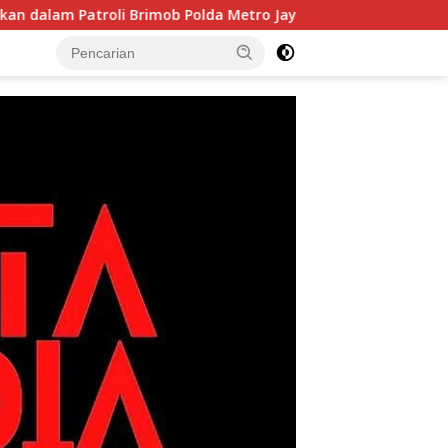
roli Brimob Polda Metro Jaya
Bukan Sekadar Latihan! 