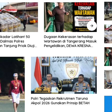
ugaan Kekerasan terhadap
FTPI dan Mabes Polri Bahas
artawan di Tangerang Masuk
Detail Jelang Perebutan Sabuk
enyelidikan, DEWA KRESNA
Emas Kapolri 2026
esak Polisi Transparan
Polri Tegaskan Rekrutmen Taruna
Akpol 2026 Gunakan Prinsip BETAH