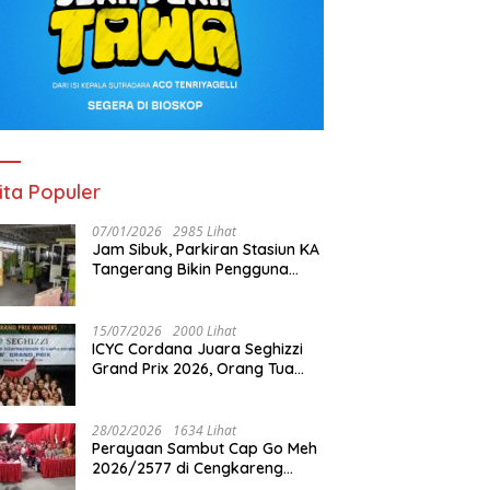
ita Populer
07/01/2026
2985 Lihat
Jam Sibuk, Parkiran Stasiun KA
Tangerang Bikin Pengguna
Kesal
15/07/2026
2000 Lihat
ICYC Cordana Juara Seghizzi
Grand Prix 2026, Orang Tua
Gabrielle Gwen Bangga
Putrinya Harumkan Nama
Indonesia
28/02/2026
1634 Lihat
Perayaan Sambut Cap Go Meh
2026/2577 di Cengkareng
Barat: Pemkot Jakbar