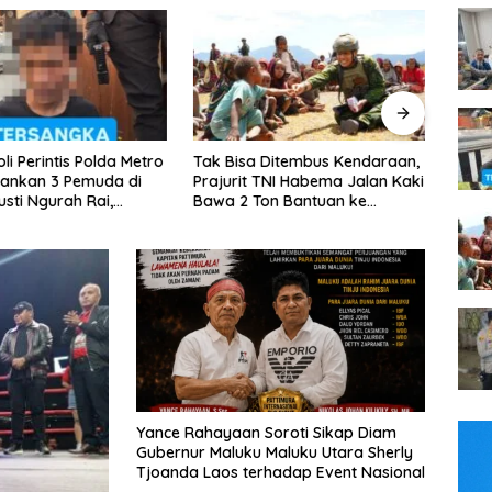
Tak Bisa Ditembus Kendaraan,
Kapolsek Tambora Pimpin
Prajurit TNI Habema Jalan Kaki
Patroli Dini Hari, 3 Motor Tanpa
Bawa 2 Ton Bantuan ke
Surat Diamankan
Pedalaman Papua
Yance Rahayaan Soroti Sikap Diam
Gubernur Maluku Maluku Utara Sherly
Tjoanda Laos terhadap Event Nasional