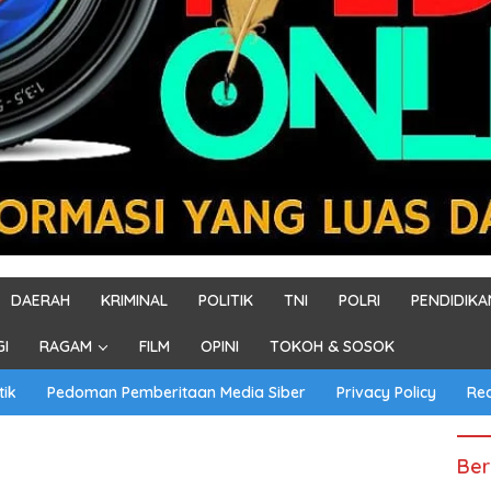
DAERAH
KRIMINAL
POLITIK
TNI
POLRI
PENDIDIKA
GI
RAGAM
FILM
OPINI
TOKOH & SOSOK
tik
Pedoman Pemberitaan Media Siber
Privacy Policy
Re
Ber