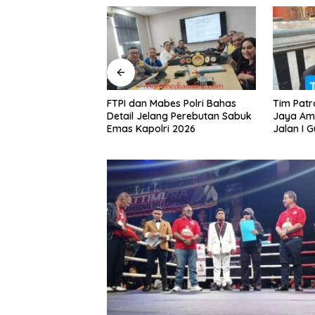
I dan Mabes Polri Bahas
Tim Patroli Perintis Polda Metro
ail Jelang Perebutan Sabuk
Jaya Amankan 3 Pemuda di
s Kapolri 2026
Jalan I Gusti Ngurah Rai,
Diduga Terkait Kejahatan
Jalanan