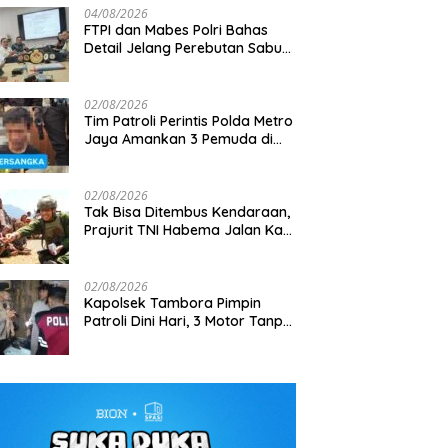
04/08/2026
FTPI dan Mabes Polri Bahas
Detail Jelang Perebutan Sabuk
Emas Kapolri 2026
02/08/2026
Tim Patroli Perintis Polda Metro
Jaya Amankan 3 Pemuda di
Jelang Aston Villa Pre-Season
Gagalkan Penyelundupan 7,
Jalan I Gusti Ngurah Rai,
Tour Indonesia, 1.105 Personel
Ton Bijih Timah, Satlap Tri C
Diduga Terkait Kejahatan
Gabungan Disiagakan
dan Intel Korem Selamatka
Jalanan
02/08/2026
Rp6,7 Miliar
Tak Bisa Ditembus Kendaraan,
Prajurit TNI Habema Jalan Kaki
Bawa 2 Ton Bantuan ke
Pedalaman Papua
02/08/2026
Kapolsek Tambora Pimpin
Patroli Dini Hari, 3 Motor Tanpa
Surat Diamankan