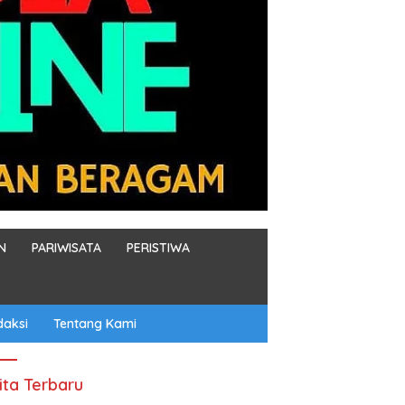
N
PARIWISATA
PERISTIWA
daksi
Tentang Kami
ita Terbaru