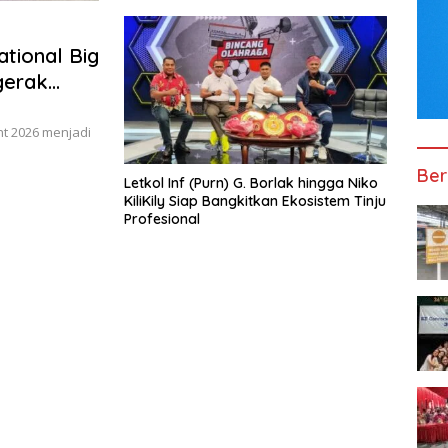
ational Big
gerak
ia Timur
ht 2026 menjadi
Ber
Letkol Inf (Purn) G. Borlak hingga Niko
KiliKily Siap Bangkitkan Ekosistem Tinju
Profesional