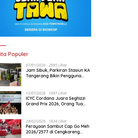
ita Populer
07/01/2026
2985 Lihat
Jam Sibuk, Parkiran Stasiun KA
Tangerang Bikin Pengguna
Kesal
15/07/2026
1997 Lihat
ICYC Cordana Juara Seghizzi
Grand Prix 2026, Orang Tua
Gabrielle Gwen Bangga
Putrinya Harumkan Nama
Indonesia
28/02/2026
1634 Lihat
Perayaan Sambut Cap Go Meh
2026/2577 di Cengkareng
Barat: Pemkot Jakbar