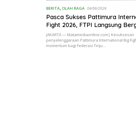
BERITA
,
OLAH RAGA
04/06/2026
Pasca Sukses Pattimura Intern
Fight 2026, FTPI Langsung Ber
Bentuk Baileo Tinju di Indones
JAKARTA — Matamediaonline.com| Kesuksesan
penyelenggaraan Pattimura International Big Fig
momentum bagi Federasi Tinju…