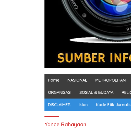
Home
NASIONAL
METROPOLITAN
ORGANISASI
SOSIAL & BUDAYA
RELI
DISCLAIMER
Iklan
Kode Etik Jurnalis
Yance Rahayaan