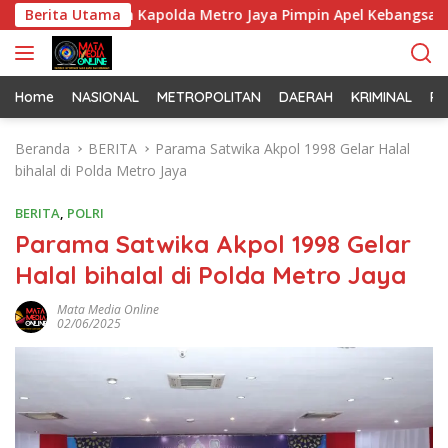
L
m Jaya dan Kapolda Metro Jaya Pimpin Apel Kebangsaan
Berita Utama
a
n
g
s
Home
NASIONAL
METROPOLITAN
DAERAH
KRIMINAL
PO
u
n
Beranda
BERITA
Parama Satwika Akpol 1998 Gelar Halal
g
bihalal di Polda Metro Jaya
k
e
BERITA
,
POLRI
k
Parama Satwika Akpol 1998 Gelar
o
Halal bihalal di Polda Metro Jaya
n
t
Mata Media Online
e
02/06/2025
n