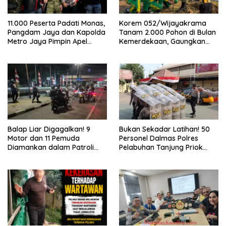
11.000 Peserta Padati Monas,
Korem 052/Wijayakrama
Pangdam Jaya dan Kapolda
Tanam 2.000 Pohon di Bulan
Metro Jaya Pimpin Apel
Kemerdekaan, Gaungkan
Kebangsaan
Gerakan “Kita Saling Jaga”
Balap Liar Digagalkan! 9
Bukan Sekadar Latihan! 50
Motor dan 11 Pemuda
Personel Dalmas Polres
Diamankan dalam Patroli
Pelabuhan Tanjung Priok
Brimob Polda Metro Jaya
Diuji Hadapi Simulasi Massa