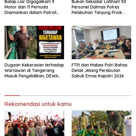
Balap Liar Digagalkan! 9
Bukan Sekadar Latihan! 50
Motor dan 11 Pemuda
Personel Dalmas Polres
Diamankan dalam Patroli
Pelabuhan Tanjung Priok
Brimob Polda Metro Jaya
Diuji Hadapi Simulasi Massa
Dugaan Kekerasan terhadap
FTPI dan Mabes Polri Bahas
Wartawan di Tangerang
Detail Jelang Perebutan
Masuk Penyelidikan, DEWA
Sabuk Emas Kapolri 2026
KRESNA Desak Polisi
Transparan
Rekomendasi untuk kamu