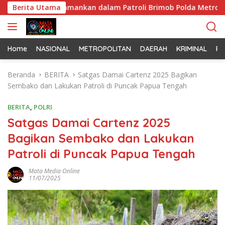
L
Pemuda Diamankan dalam Patroli Brimob Polda Metro Jaya
Berita Utama
a
n
g
s
Home
NASIONAL
METROPOLITAN
DAERAH
KRIMINAL
PO
u
n
Beranda
BERITA
Satgas Damai Cartenz 2025 Bagikan
g
Sembako dan Lakukan Patroli di Puncak Papua Tengah
k
e
BERITA
,
POLRI
k
Satgas Damai Cartenz 2025
o
Bagikan Sembako dan Lakukan
n
t
Patroli di Puncak Papua Tengah
e
n
Mata Media Online
11/07/2025