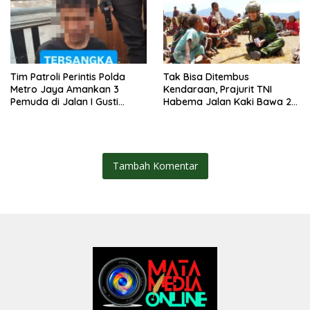
Tim Patroli Perintis Polda
Tak Bisa Ditembus
Metro Jaya Amankan 3
Kendaraan, Prajurit TNI
Pemuda di Jalan I Gusti
Habema Jalan Kaki Bawa 2
Ngurah Rai, Diduga Terkait
Ton Bantuan ke Pedalaman
Kejahatan Jalanan
Papua
Tambah Komentar