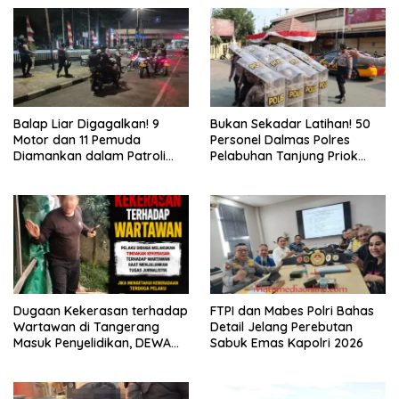
Balap Liar Digagalkan! 9
Bukan Sekadar Latihan! 50
Motor dan 11 Pemuda
Personel Dalmas Polres
Diamankan dalam Patroli
Pelabuhan Tanjung Priok
Brimob Polda Metro Jaya
Diuji Hadapi Simulasi Massa
Dugaan Kekerasan terhadap
FTPI dan Mabes Polri Bahas
Wartawan di Tangerang
Detail Jelang Perebutan
Masuk Penyelidikan, DEWA
Sabuk Emas Kapolri 2026
KRESNA Desak Polisi
Transparan