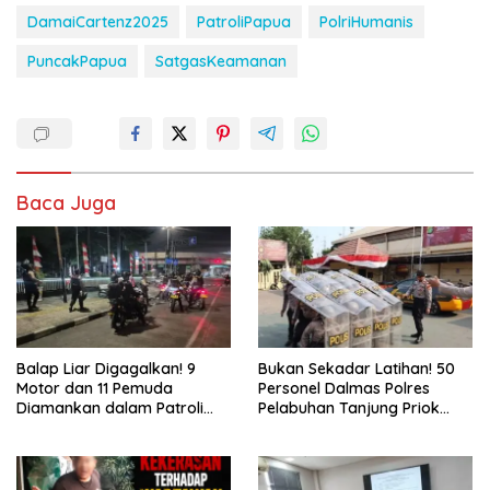
DamaiCartenz2025
PatroliPapua
PolriHumanis
PuncakPapua
SatgasKeamanan
Baca Juga
Balap Liar Digagalkan! 9
Bukan Sekadar Latihan! 50
Motor dan 11 Pemuda
Personel Dalmas Polres
Diamankan dalam Patroli
Pelabuhan Tanjung Priok
Brimob Polda Metro Jaya
Diuji Hadapi Simulasi Massa