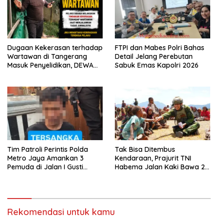
Dugaan Kekerasan terhadap
FTPI dan Mabes Polri Bahas
Wartawan di Tangerang
Detail Jelang Perebutan
Masuk Penyelidikan, DEWA
Sabuk Emas Kapolri 2026
KRESNA Desak Polisi
Transparan
Tim Patroli Perintis Polda
Tak Bisa Ditembus
Metro Jaya Amankan 3
Kendaraan, Prajurit TNI
Pemuda di Jalan I Gusti
Habema Jalan Kaki Bawa 2
Ngurah Rai, Diduga Terkait
Ton Bantuan ke Pedalaman
Kejahatan Jalanan
Papua
Rekomendasi untuk kamu