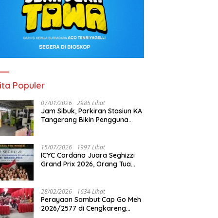
ita Populer
07/01/2026
2985 Lihat
Jam Sibuk, Parkiran Stasiun KA
Tangerang Bikin Pengguna
Kesal
15/07/2026
1997 Lihat
ICYC Cordana Juara Seghizzi
Grand Prix 2026, Orang Tua
Gabrielle Gwen Bangga
Putrinya Harumkan Nama
Indonesia
28/02/2026
1634 Lihat
Perayaan Sambut Cap Go Meh
2026/2577 di Cengkareng
Barat: Pemkot Jakbar