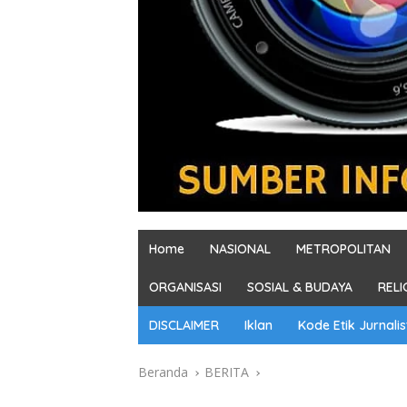
Home
NASIONAL
METROPOLITAN
ORGANISASI
SOSIAL & BUDAYA
RELI
DISCLAIMER
Iklan
Kode Etik Jurnalis
Beranda
BERITA