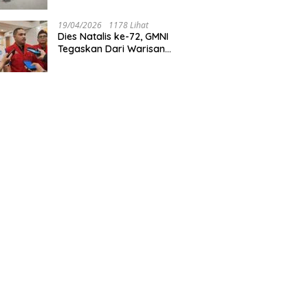
Tegaskan Jakarta Rumah
Harmoni
19/04/2026
1178 Lihat
Dies Natalis ke-72, GMNI
Tegaskan Dari Warisan
Sejarah Menuju Aksi Nyata
untuk Rakyat