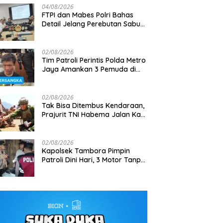
04/08/2026
FTPI dan Mabes Polri Bahas
Detail Jelang Perebutan Sabuk
Emas Kapolri 2026
02/08/2026
Tim Patroli Perintis Polda Metro
Jaya Amankan 3 Pemuda di
Jalan I Gusti Ngurah Rai,
Diduga Terkait Kejahatan
Jalanan
02/08/2026
Tak Bisa Ditembus Kendaraan,
Prajurit TNI Habema Jalan Kaki
Bawa 2 Ton Bantuan ke
Pedalaman Papua
02/08/2026
Kapolsek Tambora Pimpin
Patroli Dini Hari, 3 Motor Tanpa
Surat Diamankan