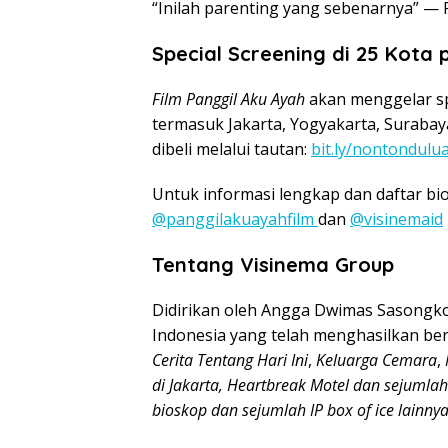
“Inilah parenting yang sebenarnya” — 
Special Screening di 25 Kota
Film Panggil Aku Ayah
akan menggelar spe
termasuk Jakarta, Yogyakarta, Surabay
dibeli melalui tautan:
bit.ly/nontondulu
Untuk informasi lengkap dan daftar bi
@panggilakuayahfilm
dan
@visinemaid
Tentang Visinema Group
Didirikan oleh Angga Dwimas Sasongko,
Indonesia yang telah menghasilkan ber
Cerita Tentang Hari Ini
,
Keluarga Cemara
,
di Jakarta, Heartbreak Motel dan sejumlah 
bioskop dan sejumlah IP box of ice lainnya