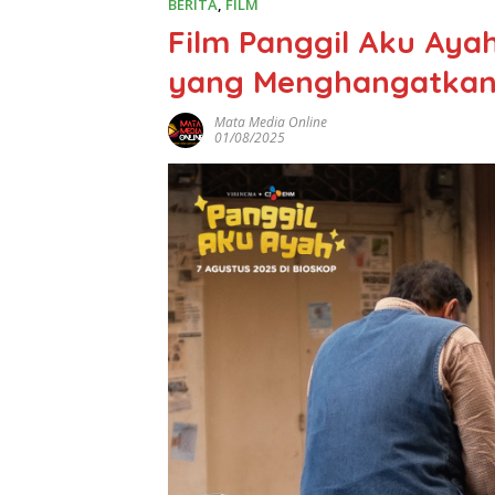
BERITA
,
FILM
Film Panggil Aku Aya
yang Menghangatkan 
Mata Media Online
01/08/2025