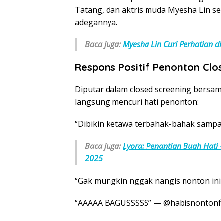
Tatang, dan aktris muda Myesha Lin se
adegannya.
Baca juga:
Myesha Lin Curi Perhatian d
Respons Positif Penonton Clo
Diputar dalam closed screening bersama
langsung mencuri hati penonton:
“Dibikin ketawa terbahak-bahak sampai
Baca juga:
Lyora: Penantian Buah Hati
2025
“Gak mungkin nggak nangis nonton ini
“AAAAA BAGUSSSSS” — @habisnontonfi