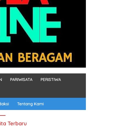
N
PARIWISATA
PERISTIWA
daksi
Tentang Kami
ita Terbaru