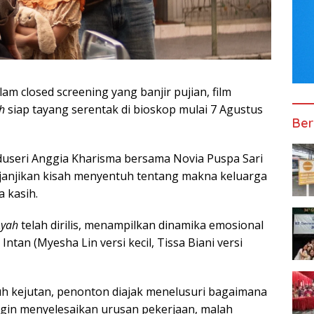
am closed screening yang banjir pujian, film
h
siap tayang serentak di bioskop mulai 7 Agustus
Ber
duseri Anggia Kharisma bersama Novia Puspa Sari
enjanjikan kisah menyentuh tentang makna keluarga
 kasih.
Ayah
telah dirilis, menampilkan dinamika emosional
tan (Myesha Lin versi kecil, Tissa Biani versi
h kejutan, penonton diajak menelusuri bagaimana
ngin menyelesaikan urusan pekerjaan, malah