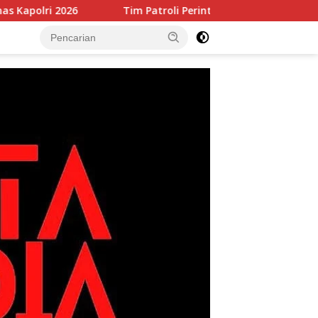
Tim Patroli Perintis Polda Metro Jaya Amankan 3 Pemuda di Jal