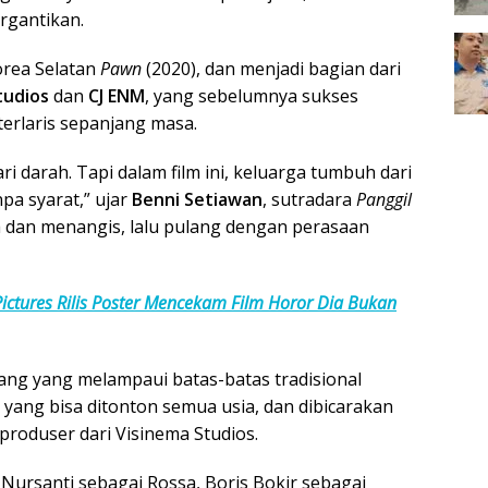
rgantikan.
Korea Selatan
Pawn
(2020), dan menjadi bagian dari
tudios
dan
CJ ENM
, yang sebelumnya sukses
terlaris sepanjang masa.
ri darah. Tapi dalam film ini, keluarga tumbuh dari
pa syarat,” ujar
Benni Setiawan
, sutradara
Panggil
a dan menangis, lalu pulang dengan perasaan
 Pictures Rilis Poster Mencekam Film Horor Dia Bukan
yang yang melampaui batas-batas tradisional
lm yang bisa ditonton semua usia, dan dibicarakan
 produser dari Visinema Studios.
ta Nursanti sebagai Rossa, Boris Bokir sebagai