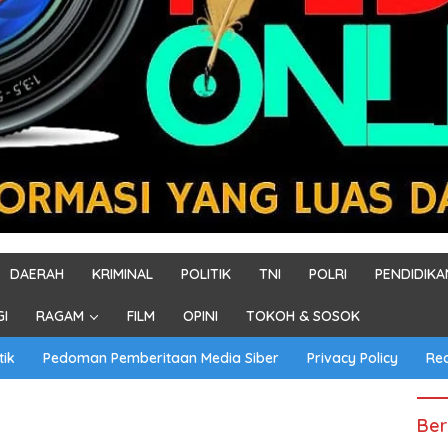
DAERAH
KRIMINAL
POLITIK
TNI
POLRI
PENDIDIKA
GI
RAGAM
FILM
OPINI
TOKOH & SOSOK
tik
Pedoman Pemberitaan Media Siber
Privacy Policy
Re
Ber