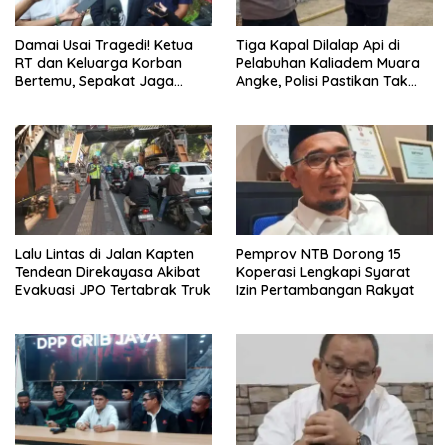
Damai Usai Tragedi! Ketua
Tiga Kapal Dilalap Api di
RT dan Keluarga Korban
Pelabuhan Kaliadem Muara
Bertemu, Sepakat Jaga
Angke, Polisi Pastikan Tak
Kondusivitas dan Hormati
Ada Korban Jiwa
Proses Hukum
Lalu Lintas di Jalan Kapten
Pemprov NTB Dorong 15
Tendean Direkayasa Akibat
Koperasi Lengkapi Syarat
Evakuasi JPO Tertabrak Truk
Izin Pertambangan Rakyat