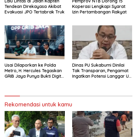
Lalu Lintas di Jalan Kapten
Pemprov NTB Dorong 15
Tendean Direkayasa Akibat
Koperasi Lengkapi Syarat
Evakuasi JPO Tertabrak Truk
Izin Pertambangan Rakyat
Usai Dilaporkan ke Polda
Dinas PU Sukabumi Dinilai
Metro, H. Hercules Tegaskan
Tak Transparan, Pengamat
GRIB Jaya Punya Bukti Digital
Ingatkan Potensi Langgar UU
Lengkap
KIP
Rekomendasi untuk kamu