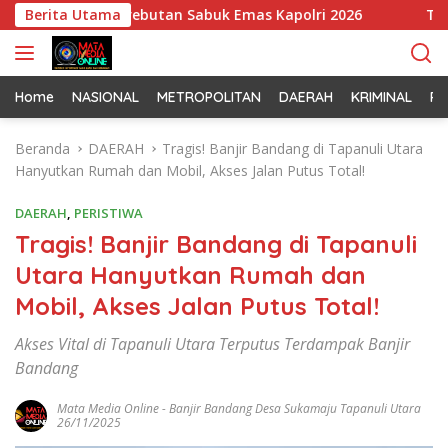
L
l Jelang Perebutan Sabuk Emas Kapolri 2026
Berita Utama
Tim Patroli
a
n
g
s
Home
NASIONAL
METROPOLITAN
DAERAH
KRIMINAL
PO
u
n
Beranda
DAERAH
Tragis! Banjir Bandang di Tapanuli Utara
g
Hanyutkan Rumah dan Mobil, Akses Jalan Putus Total!
k
e
DAERAH
,
PERISTIWA
k
Tragis! Banjir Bandang di Tapanuli
o
Utara Hanyutkan Rumah dan
n
t
Mobil, Akses Jalan Putus Total!
e
n
Akses Vital di Tapanuli Utara Terputus Terdampak Banjir
Bandang
Mata Media Online
-
Banjir Bandang Desa Sukamaju Tapanuli Utara
26/11/2025