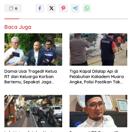
6
Baca Juga
Damai Usai Tragedi! Ketua
Tiga Kapal Dilalap Api di
RT dan Keluarga Korban
Pelabuhan Kaliadem Muara
Bertemu, Sepakat Jaga
Angke, Polisi Pastikan Tak
Kondusivitas dan Hormati
Ada Korban Jiwa
Proses Hukum