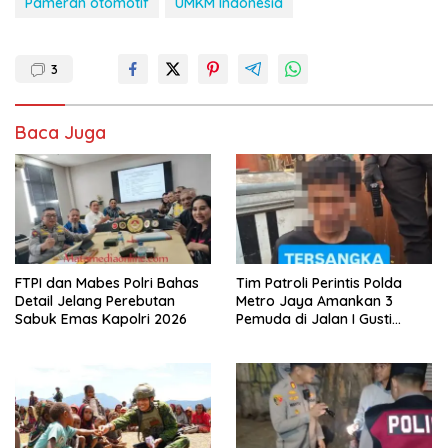
Pameran otomotif
UMKM Indonesia
3
Baca Juga
FTPI dan Mabes Polri Bahas
Tim Patroli Perintis Polda
Detail Jelang Perebutan
Metro Jaya Amankan 3
Sabuk Emas Kapolri 2026
Pemuda di Jalan I Gusti
Ngurah Rai, Diduga Terkait
Kejahatan Jalanan