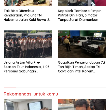
Tak Bisa Ditembus
Kapolsek Tambora Pimpin
Kendaraan, Prajurit TNI
Patroli Dini Hari, 3 Motor
Habema Jalan Kaki Bawa 2
Tanpa Surat Diamankan
Ton Bantuan ke Pedalaman
Papua
Jelang Aston Villa Pre-
Gagalkan Penyelundupan 7,9
Season Tour Indonesia, 1.105
Ton Bijih Timah, Satlap Tri
Personel Gabungan
Cakti dan Intel Korem
Disiagakan
Selamatkan Rp6,7 Miliar
Rekomendasi untuk kamu