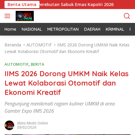
L
il Jelang Perebutan Sabuk Emas Kapolri 2026
Berita Utama
Tim Patrol
a
n
g
s
Home
NASIONAL
METROPOLITAN
DAERAH
KRIMINAL
PO
u
n
Beranda
AUTOMOTIF
IIMS 2026 Dorong UMKM Naik Kelas
g
Lewat Kolaborasi Otomotif dan Ekonomi Kreatif
k
e
AUTOMOTIF
,
BERITA
k
IIMS 2026 Dorong UMKM Naik Kelas
o
Lewat Kolaborasi Otomotif dan
n
t
Ekonomi Kreatif
e
n
Pengunjung menikmati ragam kuliner UMKM di area
Gambir Expo IIMS 2026
Mata Media Online
09/02/2026