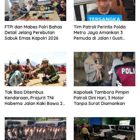
FTPI dan Mabes Polri Bahas
Tim Patroli Perintis Polda
Detail Jelang Perebutan
Metro Jaya Amankan 3
Sabuk Emas Kapolri 2026
Pemuda di Jalan I Gusti
Ngurah Rai, Diduga Terkait
Kejahatan Jalanan
Tak Bisa Ditembus
Kapolsek Tambora Pimpin
Kendaraan, Prajurit TNI
Patroli Dini Hari, 3 Motor
Habema Jalan Kaki Bawa 2
Tanpa Surat Diamankan
Ton Bantuan ke Pedalaman
Papua