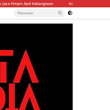
gsaan
Korem 052/Wijayakrama Tanam 2.000 Pohon di Bu