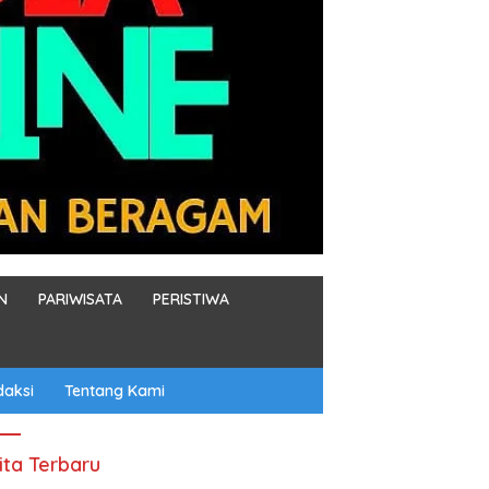
N
PARIWISATA
PERISTIWA
daksi
Tentang Kami
ita Terbaru