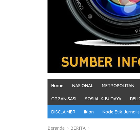
Home
NASIONAL
METROPOLITAN
ORGANISASI
SOSIAL & BUDAYA
RELI
DISCLAIMER
Iklan
Kode Etik Jurnalis
Beranda
BERITA