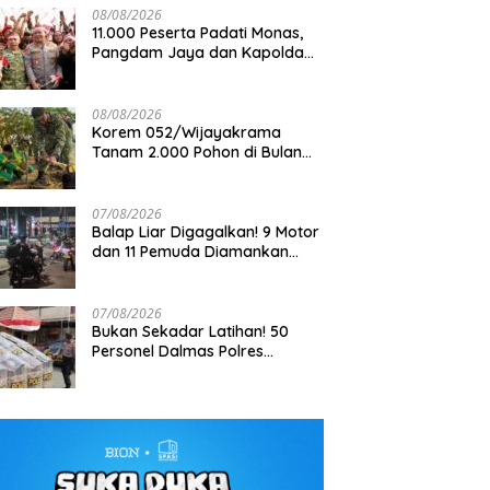
08/08/2026
11.000 Peserta Padati Monas,
Pangdam Jaya dan Kapolda
Metro Jaya Pimpin Apel
Kebangsaan
08/08/2026
Korem 052/Wijayakrama
Tanam 2.000 Pohon di Bulan
Kemerdekaan, Gaungkan
Gerakan “Kita Saling Jaga”
07/08/2026
Balap Liar Digagalkan! 9 Motor
dan 11 Pemuda Diamankan
dalam Patroli Brimob Polda
Metro Jaya
07/08/2026
Bukan Sekadar Latihan! 50
Personel Dalmas Polres
Pelabuhan Tanjung Priok Diuji
Hadapi Simulasi Massa