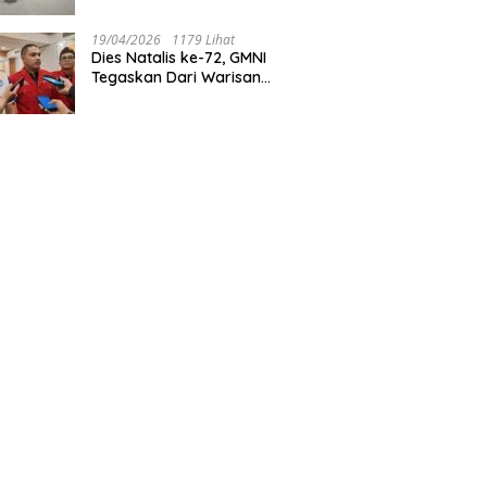
Tegaskan Jakarta Rumah
Harmoni
19/04/2026
1179 Lihat
Dies Natalis ke-72, GMNI
Tegaskan Dari Warisan
Sejarah Menuju Aksi Nyata
untuk Rakyat