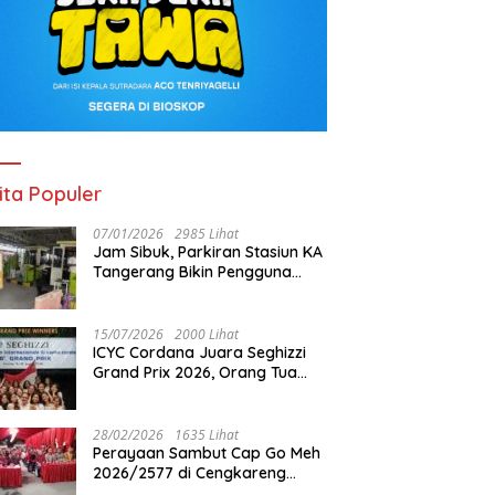
ita Populer
07/01/2026
2985 Lihat
Jam Sibuk, Parkiran Stasiun KA
Tangerang Bikin Pengguna
Kesal
15/07/2026
2000 Lihat
ICYC Cordana Juara Seghizzi
Grand Prix 2026, Orang Tua
Gabrielle Gwen Bangga
Putrinya Harumkan Nama
Indonesia
28/02/2026
1635 Lihat
Perayaan Sambut Cap Go Meh
2026/2577 di Cengkareng
Barat: Pemkot Jakbar