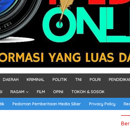
DAERAH
KRIMINAL
POLITIK
TNI
POLRI
PENDIDIKA
GI
RAGAM
FILM
OPINI
TOKOH & SOSOK
tik
Pedoman Pemberitaan Media Siber
Privacy Policy
Re
Ber