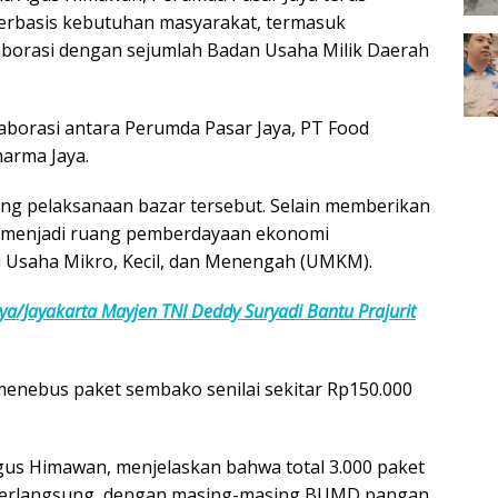
erbasis kebutuhan masyarakat, termasuk
borasi dengan sejumlah Badan Usaha Milik Daerah
laborasi antara
Perumda Pasar Jaya
,
PT Food
arma Jaya
.
ng pelaksanaan bazar tersebut. Selain memberikan
a menjadi ruang pemberdayaan ekonomi
u Usaha Mikro, Kecil, dan Menengah (UMKM).
/Jayakarta Mayjen TNI Deddy Suryadi Bantu Prajurit
menebus paket sembako senilai sekitar Rp150.000
gus Himawan, menjelaskan bahwa total 3.000 paket
 berlangsung, dengan masing-masing BUMD pangan