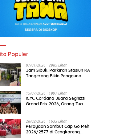
ita Populer
07/01/2026
2985 Lihat
Jam Sibuk, Parkiran Stasiun KA
Tangerang Bikin Pengguna
Kesal
15/07/2026
1997 Lihat
ICYC Cordana Juara Seghizzi
Grand Prix 2026, Orang Tua
Gabrielle Gwen Bangga
Putrinya Harumkan Nama
Indonesia
28/02/2026
1633 Lihat
Perayaan Sambut Cap Go Meh
2026/2577 di Cengkareng
Barat: Pemkot Jakbar