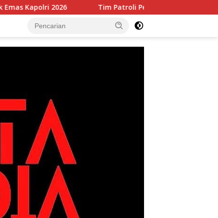
Tim Patroli Perintis Polda Metro Jaya Amankan 3 Pemuda di Ja