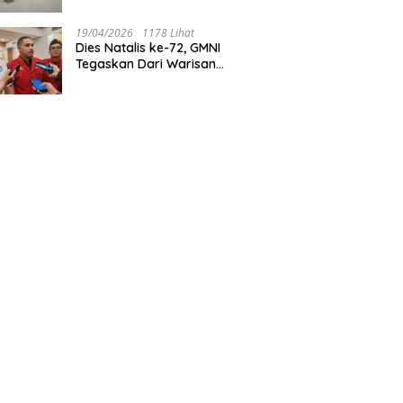
Tegaskan Jakarta Rumah
Harmoni
19/04/2026
1178 Lihat
Dies Natalis ke-72, GMNI
Tegaskan Dari Warisan
Sejarah Menuju Aksi Nyata
untuk Rakyat