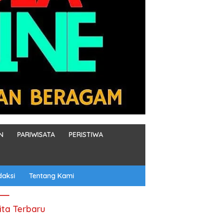
N
PARIWISATA
PERISTIWA
daksi
Tentang Kami
ita Terbaru