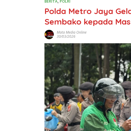
BERITA
,
POLRI
Polda Metro Jaya Gel
Sembako kepada Mas
Mata Media Online
30/03/2026