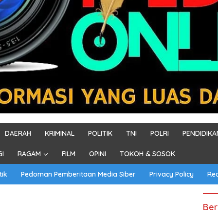
DAERAH
KRIMINAL
POLITIK
TNI
POLRI
PENDIDIKA
GI
RAGAM
FILM
OPINI
TOKOH & SOSOK
tik
Pedoman Pemberitaan Media Siber
Privacy Policy
Re
Ber