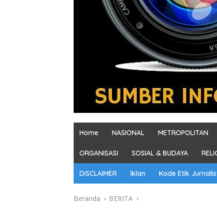
Home
NASIONAL
METROPOLITAN
ORGANISASI
SOSIAL & BUDAYA
RELI
DISCLAIMER
Iklan
Kode Etik Jurnalis
Beranda
BERITA