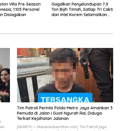
ston Villa Pre-Season
Gagalkan Penyelundupan 7,9
nesia, 1.105 Personel
Ton Bijih Timah, Satlap Tri Cakti
n Disiagakan
dan Intel Korem Selamatkan
Rp6,7 Miliar
Tim Patroli Perintis Polda Metro Jaya Amankan 3
Pemuda di Jalan I Gusti Ngurah Rai, Diduga
Terkait Kejahatan Jalanan
u
kan
JAKARTA — Matamediaonline.com| Tim Patroli Jaga