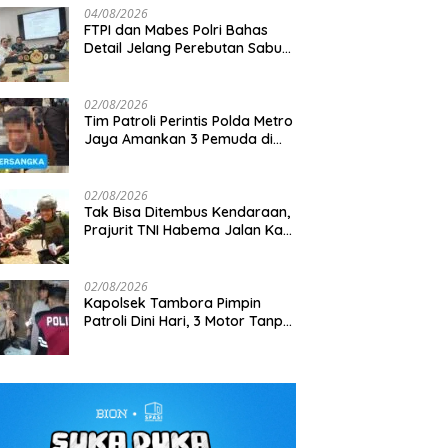
04/08/2026
FTPI dan Mabes Polri Bahas
Detail Jelang Perebutan Sabuk
Emas Kapolri 2026
02/08/2026
Tim Patroli Perintis Polda Metro
Jaya Amankan 3 Pemuda di
Jalan I Gusti Ngurah Rai,
Diduga Terkait Kejahatan
Jalanan
02/08/2026
Tak Bisa Ditembus Kendaraan,
Prajurit TNI Habema Jalan Kaki
Bawa 2 Ton Bantuan ke
Pedalaman Papua
02/08/2026
Kapolsek Tambora Pimpin
Patroli Dini Hari, 3 Motor Tanpa
Surat Diamankan