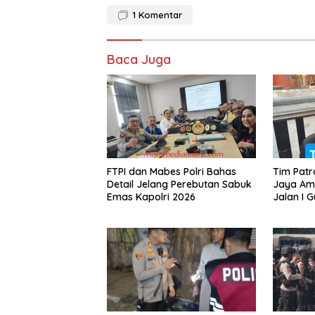
1
Komentar
Baca Juga
FTPI dan Mabes Polri Bahas
Tim Patro
Detail Jelang Perebutan Sabuk
Jaya Am
Emas Kapolri 2026
Jalan I G
Diduga T
Jalanan