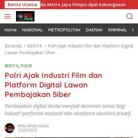
L
an Kapolda Metro Jaya Pimpin Apel Kebangsaan
Berita Utama
Korem 
a
n
g
s
Home
NASIONAL
METROPOLITAN
DAERAH
KRIMINAL
PO
u
n
Beranda
BERITA
Polri Ajak Industri Film dan Platform Digital
g
Lawan Pembajakan Siber
k
e
BERITA
,
POLRI
k
Polri Ajak Industri Film dan
o
Platform Digital Lawan
n
t
Pembajakan Siber
e
n
Pembajakan digital dinilai menjadi ancaman serius bagi
industri perfilman nasional dan ekosistem ekonomi kreatif.
Mata Media Online
12/05/2026