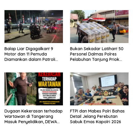
Kebangsaan
Gerakan “Kita Saling Jaga”
Balap Liar Digagalkan! 9
Bukan Sekadar Latihan! 50
Motor dan 11 Pemuda
Personel Dalmas Polres
Diamankan dalam Patroli
Pelabuhan Tanjung Priok
Brimob Polda Metro Jaya
Diuji Hadapi Simulasi Massa
Dugaan Kekerasan terhadap
FTPI dan Mabes Polri Bahas
Wartawan di Tangerang
Detail Jelang Perebutan
Masuk Penyelidikan, DEWA
Sabuk Emas Kapolri 2026
KRESNA Desak Polisi
Transparan