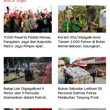
Baca Juga
11.000 Peserta Padati Monas,
Korem 052/Wijayakrama
Pangdam Jaya dan Kapolda
Tanam 2.000 Pohon di Bulan
Metro Jaya Pimpin Apel
Kemerdekaan, Gaungkan
Kebangsaan
Gerakan “Kita Saling Jaga”
Balap Liar Digagalkan! 9
Bukan Sekadar Latihan! 50
Motor dan 11 Pemuda
Personel Dalmas Polres
Diamankan dalam Patroli
Pelabuhan Tanjung Priok
Brimob Polda Metro Jaya
Diuji Hadapi Simulasi Massa