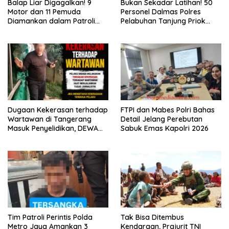
Balap Liar Digagalkan! 9
Bukan Sekadar Latihan! 50
Motor dan 11 Pemuda
Personel Dalmas Polres
Diamankan dalam Patroli
Pelabuhan Tanjung Priok
Brimob Polda Metro Jaya
Diuji Hadapi Simulasi Massa
Dugaan Kekerasan terhadap
FTPI dan Mabes Polri Bahas
Wartawan di Tangerang
Detail Jelang Perebutan
Masuk Penyelidikan, DEWA
Sabuk Emas Kapolri 2026
KRESNA Desak Polisi
Transparan
Tim Patroli Perintis Polda
Tak Bisa Ditembus
Metro Jaya Amankan 3
Kendaraan, Prajurit TNI