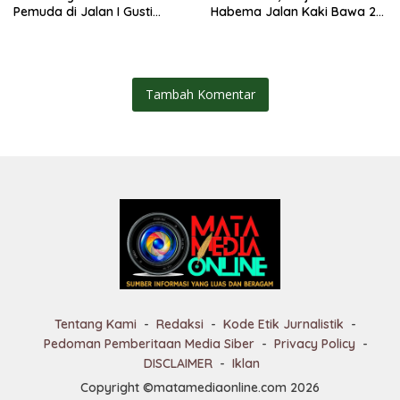
Pemuda di Jalan I Gusti
Habema Jalan Kaki Bawa 2
Ngurah Rai, Diduga Terkait
Ton Bantuan ke Pedalaman
Kejahatan Jalanan
Papua
Tambah Komentar
Tentang Kami
Redaksi
Kode Etik Jurnalistik
Pedoman Pemberitaan Media Siber
Privacy Policy
DISCLAIMER
Iklan
Copyright ©matamediaonline.com 2026