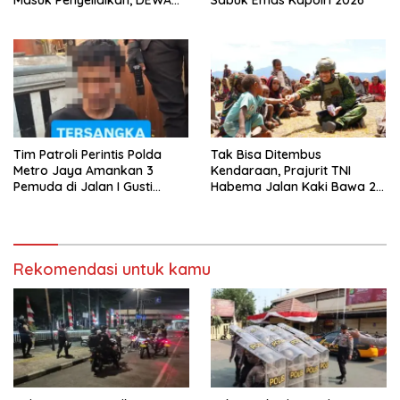
Masuk Penyelidikan, DEWA
Sabuk Emas Kapolri 2026
KRESNA Desak Polisi
Transparan
Tim Patroli Perintis Polda
Tak Bisa Ditembus
Metro Jaya Amankan 3
Kendaraan, Prajurit TNI
Pemuda di Jalan I Gusti
Habema Jalan Kaki Bawa 2
Ngurah Rai, Diduga Terkait
Ton Bantuan ke Pedalaman
Kejahatan Jalanan
Papua
Rekomendasi untuk kamu