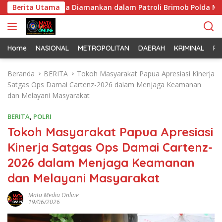
L
 11 Pemuda Diamankan dalam Patroli Brimob Polda Metro Jaya
Berita Utama
a
n
g
s
Home
NASIONAL
METROPOLITAN
DAERAH
KRIMINAL
PO
u
n
Beranda
BERITA
Tokoh Masyarakat Papua Apresiasi Kinerja
g
Satgas Ops Damai Cartenz-2026 dalam Menjaga Keamanan
k
dan Melayani Masyarakat
e
k
BERITA
,
POLRI
o
Tokoh Masyarakat Papua Apresiasi
n
Kinerja Satgas Ops Damai Cartenz-
t
e
2026 dalam Menjaga Keamanan
n
dan Melayani Masyarakat
Mata Media Online
19/06/2026