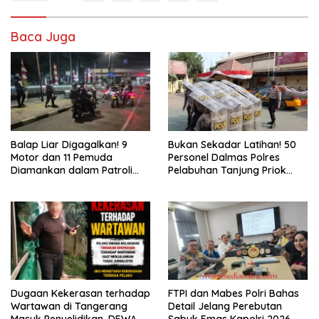
Baca Juga
Balap Liar Digagalkan! 9
Bukan Sekadar Latihan! 50
Motor dan 11 Pemuda
Personel Dalmas Polres
Diamankan dalam Patroli
Pelabuhan Tanjung Priok
Brimob Polda Metro Jaya
Diuji Hadapi Simulasi Massa
Dugaan Kekerasan terhadap
FTPI dan Mabes Polri Bahas
Wartawan di Tangerang
Detail Jelang Perebutan