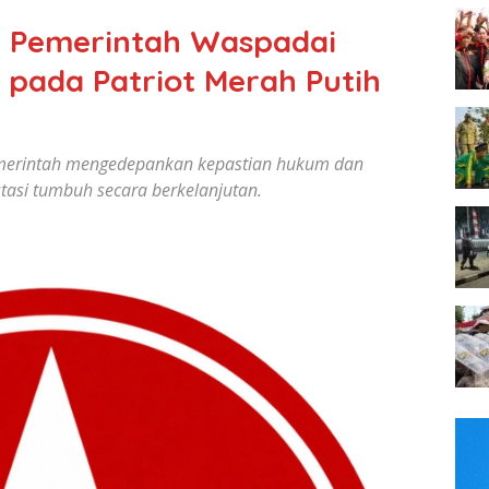
a Pemerintah Waspadai
 pada Patriot Merah Putih
erintah mengedepankan kepastian hukum dan
tasi tumbuh secara berkelanjutan.