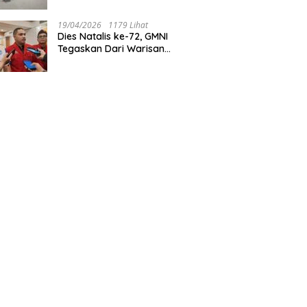
Tegaskan Jakarta Rumah
Harmoni
19/04/2026
1179 Lihat
Dies Natalis ke-72, GMNI
Tegaskan Dari Warisan
Sejarah Menuju Aksi Nyata
untuk Rakyat