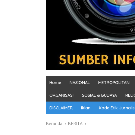
Home
NASIONAL
METROPOLITAN
ORGANISASI
SOSIAL & BUDAYA
RELI
DISCLAIMER
Iklan
Kode Etik Jurnalis
Beranda
BERITA