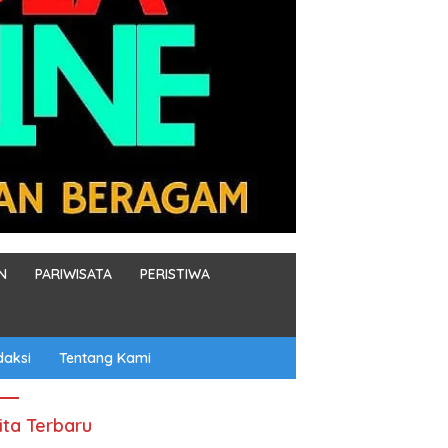
N
PARIWISATA
PERISTIWA
daksi
Tentang Kami
ita Terbaru