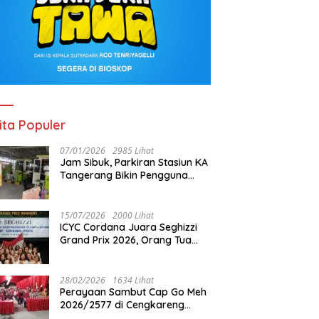
ita Populer
07/01/2026
2985 Lihat
Jam Sibuk, Parkiran Stasiun KA
Tangerang Bikin Pengguna
Kesal
15/07/2026
2000 Lihat
ICYC Cordana Juara Seghizzi
Grand Prix 2026, Orang Tua
Gabrielle Gwen Bangga
Putrinya Harumkan Nama
Indonesia
28/02/2026
1634 Lihat
Perayaan Sambut Cap Go Meh
2026/2577 di Cengkareng
Barat: Pemkot Jakbar