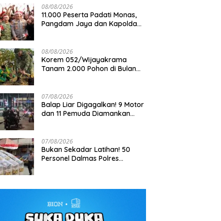
08/08/2026
11.000 Peserta Padati Monas,
Pangdam Jaya dan Kapolda
Metro Jaya Pimpin Apel
Kebangsaan
08/08/2026
Korem 052/Wijayakrama
Tanam 2.000 Pohon di Bulan
Kemerdekaan, Gaungkan
Gerakan “Kita Saling Jaga”
07/08/2026
Balap Liar Digagalkan! 9 Motor
dan 11 Pemuda Diamankan
dalam Patroli Brimob Polda
Metro Jaya
07/08/2026
Bukan Sekadar Latihan! 50
Personel Dalmas Polres
Pelabuhan Tanjung Priok Diuji
Hadapi Simulasi Massa