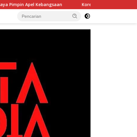
gsaan
Korem 052/Wijayakrama Tanam 2.000 Pohon di Bu