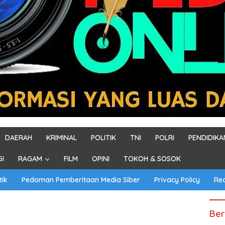
DAERAH
KRIMINAL
POLITIK
TNI
POLRI
PENDIDIKA
GI
RAGAM
FILM
OPINI
TOKOH & SOSOK
tik
Pedoman Pemberitaan Media Siber
Privacy Policy
Re
Ber