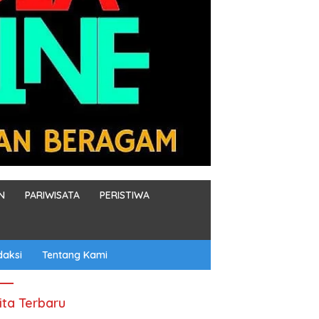
N
PARIWISATA
PERISTIWA
daksi
Tentang Kami
ita Terbaru