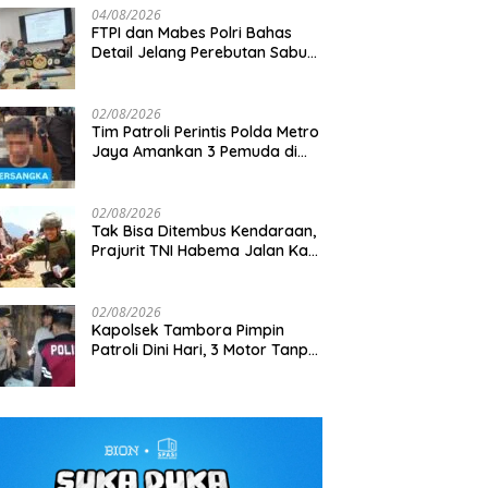
04/08/2026
FTPI dan Mabes Polri Bahas
Detail Jelang Perebutan Sabuk
Emas Kapolri 2026
02/08/2026
Tim Patroli Perintis Polda Metro
Jaya Amankan 3 Pemuda di
g Aston Villa Pre-Season
Gagalkan Penyelundupan 7,9
M
Jalan I Gusti Ngurah Rai,
Indonesia, 1.105 Personel
Ton Bijih Timah, Satlap Tri Cakti
2
Diduga Terkait Kejahatan
ngan Disiagakan
dan Intel Korem Selamatkan
1
Jalanan
02/08/2026
Rp6,7 Miliar
Tak Bisa Ditembus Kendaraan,
Prajurit TNI Habema Jalan Kaki
Bawa 2 Ton Bantuan ke
Pedalaman Papua
02/08/2026
Kapolsek Tambora Pimpin
Patroli Dini Hari, 3 Motor Tanpa
Surat Diamankan