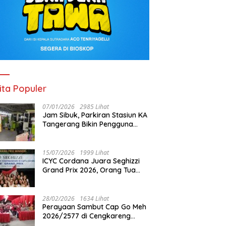
ita Populer
07/01/2026
2985 Lihat
Jam Sibuk, Parkiran Stasiun KA
Tangerang Bikin Pengguna
Kesal
15/07/2026
1999 Lihat
ICYC Cordana Juara Seghizzi
Grand Prix 2026, Orang Tua
Gabrielle Gwen Bangga
Putrinya Harumkan Nama
Indonesia
28/02/2026
1634 Lihat
Perayaan Sambut Cap Go Meh
2026/2577 di Cengkareng
Barat: Pemkot Jakbar