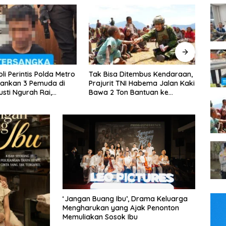
a Ditembus Kendaraan,
Kapolsek Tambora Pimpin
Jelan
 TNI Habema Jalan Kaki
Patroli Dini Hari, 3 Motor Tanpa
Tour 
Ton Bantuan ke
Surat Diamankan
Gabu
an Papua
‘Jangan Buang Ibu’, Drama Keluarga
Mengharukan yang Ajak Penonton
Memuliakan Sosok Ibu