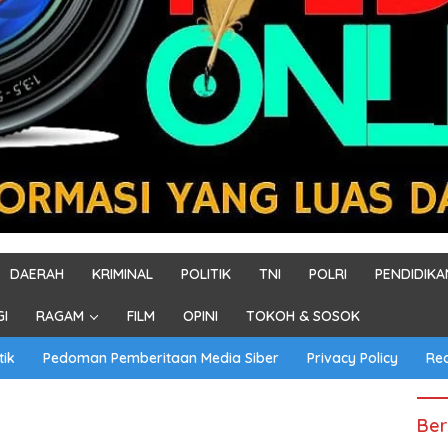
DAERAH
KRIMINAL
POLITIK
TNI
POLRI
PENDIDIKA
GI
RAGAM
FILM
OPINI
TOKOH & SOSOK
tik
Pedoman Pemberitaan Media Siber
Privacy Policy
Re
Ber