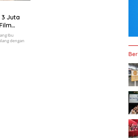
 3 Juta
Film
ang Ibu
milang dengan
Ber