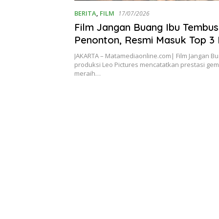
BERITA
,
FILM
17/07/2026
Film Jangan Buang Ibu Tembus
Penonton, Resmi Masuk Top 3 
Indonesia Terlaris 2026
JAKARTA – Matamediaonline.com| Film Jangan Bu
produksi Leo Pictures mencatatkan prestasi ge
meraih…