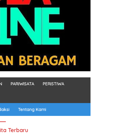
N
PARIWISATA
PERISTIWA
daksi
Tentang Kami
ita Terbaru