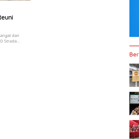
Reuni
angat dan
SD Strada…
Ber