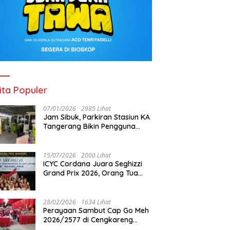
ita Populer
07/01/2026
2985 Lihat
Jam Sibuk, Parkiran Stasiun KA
Tangerang Bikin Pengguna
Kesal
15/07/2026
2000 Lihat
ICYC Cordana Juara Seghizzi
Grand Prix 2026, Orang Tua
Gabrielle Gwen Bangga
Putrinya Harumkan Nama
Indonesia
28/02/2026
1634 Lihat
Perayaan Sambut Cap Go Meh
2026/2577 di Cengkareng
Barat: Pemkot Jakbar