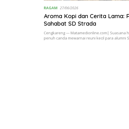
RAGAM
27/06/2026
Aroma Kopi dan Cerita Lama: 
Sahabat SD Strada
Cengkareng — Matamedionline.com| Suasana h
penuh canda mewarnai reuni kecil para alumni 