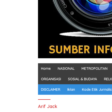
Home
NASIONAL
METROPOLITAN
ORGANISASI
SOSIAL & BUDAYA
RELI
DISCLAIMER
Iklan
Kode Etik Jurnalis
Arif Jack