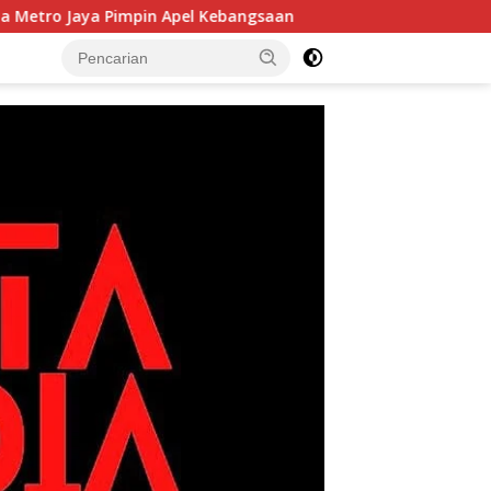
 Pimpin Apel Kebangsaan
Korem 052/Wijayakrama Tanam