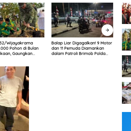
Liar Digagalkan! 9 Motor
Bukan Sekadar Latihan! 50
Dug
 Pemuda Diamankan
Personel Dalmas Polres
War
Patroli Brimob Polda
Pelabuhan Tanjung Priok Diuji
Pen
Jaya
Hadapi Simulasi Massa
Des