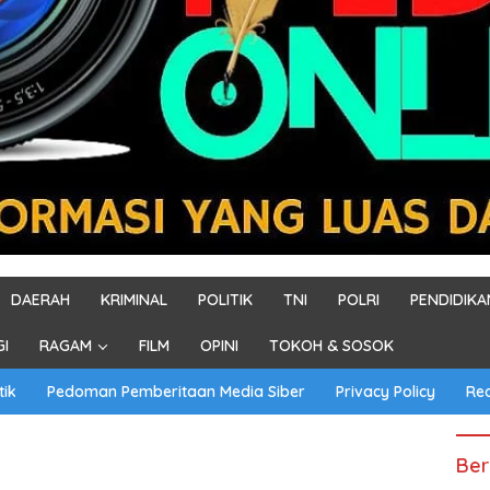
DAERAH
KRIMINAL
POLITIK
TNI
POLRI
PENDIDIKA
GI
RAGAM
FILM
OPINI
TOKOH & SOSOK
tik
Pedoman Pemberitaan Media Siber
Privacy Policy
Re
Ber