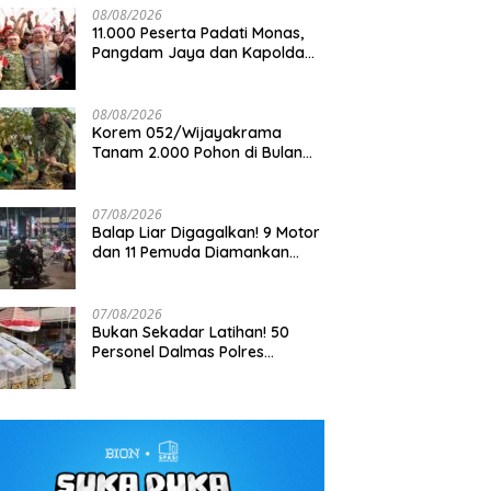
08/08/2026
11.000 Peserta Padati Monas,
Pangdam Jaya dan Kapolda
Metro Jaya Pimpin Apel
Kebangsaan
08/08/2026
Korem 052/Wijayakrama
Tanam 2.000 Pohon di Bulan
aan Kekerasan terhadap
FTPI dan Mabes Polri Bahas
Kemerdekaan, Gaungkan
tawan di Tangerang Masuk
Detail Jelang Perebutan Sabuk
Gerakan “Kita Saling Jaga”
yelidikan, DEWA KRESNA
Emas Kapolri 2026
07/08/2026
ak Polisi Transparan
Balap Liar Digagalkan! 9 Motor
dan 11 Pemuda Diamankan
dalam Patroli Brimob Polda
Metro Jaya
07/08/2026
Bukan Sekadar Latihan! 50
Personel Dalmas Polres
Pelabuhan Tanjung Priok Diuji
Hadapi Simulasi Massa