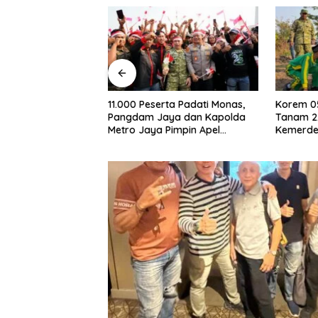
erta Padati Monas,
Korem 052/Wijayakrama
Balap 
Jaya dan Kapolda
Tanam 2.000 Pohon di Bulan
dan 11
 Pimpin Apel
Kemerdekaan, Gaungkan
dalam 
an
Gerakan “Kita Saling Jaga”
Metro 