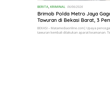
BERITA
,
KRIMINAL
06/06/2026
Brimob Polda Metro Jaya Gag
Tawuran di Bekasi Barat, 3 P
10 Senjata Tajam Diamankan
BEKASI – Matamediaonline.com| Upaya pencega
tawuran kembali dilakukan aparat keamanan. Ti