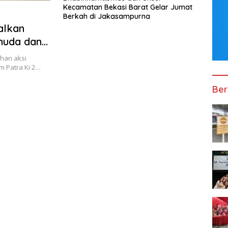
Kecamatan Bekasi Barat Gelar Jumat
Berkah di Jakasampurna
alkan
emuda dan
han aksi
m Patra Ki 2…
Ber