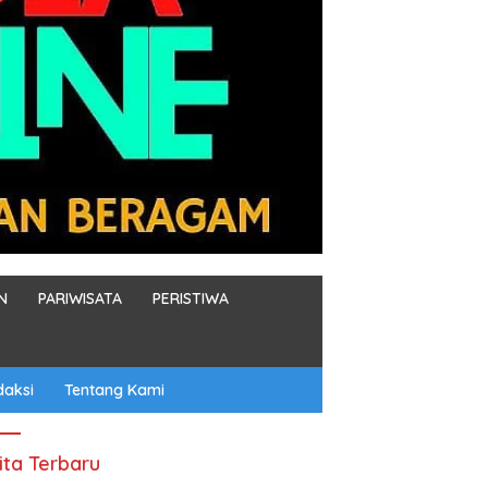
N
PARIWISATA
PERISTIWA
daksi
Tentang Kami
ita Terbaru