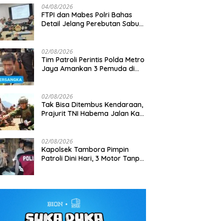
04/08/2026
FTPI dan Mabes Polri Bahas
Detail Jelang Perebutan Sabuk
Emas Kapolri 2026
02/08/2026
Tim Patroli Perintis Polda Metro
Jaya Amankan 3 Pemuda di
g Aston Villa Pre-Season
Gagalkan Penyelundupan 7,9
M
Jalan I Gusti Ngurah Rai,
Indonesia, 1.105 Personel
Ton Bijih Timah, Satlap Tri Cakti
2
Diduga Terkait Kejahatan
ngan Disiagakan
dan Intel Korem Selamatkan
1
Jalanan
02/08/2026
Rp6,7 Miliar
Tak Bisa Ditembus Kendaraan,
Prajurit TNI Habema Jalan Kaki
Bawa 2 Ton Bantuan ke
Pedalaman Papua
02/08/2026
Kapolsek Tambora Pimpin
Patroli Dini Hari, 3 Motor Tanpa
Surat Diamankan