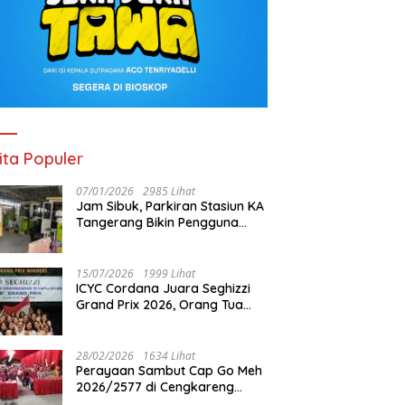
ita Populer
07/01/2026
2985 Lihat
Jam Sibuk, Parkiran Stasiun KA
Tangerang Bikin Pengguna
Kesal
15/07/2026
1999 Lihat
ICYC Cordana Juara Seghizzi
Grand Prix 2026, Orang Tua
Gabrielle Gwen Bangga
Putrinya Harumkan Nama
Indonesia
28/02/2026
1634 Lihat
Perayaan Sambut Cap Go Meh
2026/2577 di Cengkareng
Barat: Pemkot Jakbar