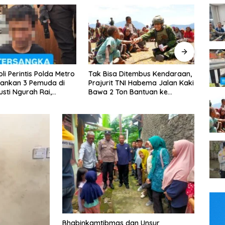
 Ditembus Kendaraan,
Kapolsek Tambora Pimpin
Jelan
 TNI Habema Jalan Kaki
Patroli Dini Hari, 3 Motor Tanpa
Tour 
on Bantuan ke
Surat Diamankan
Gabu
an Papua
Bhabinkamtibmas dan Unsur