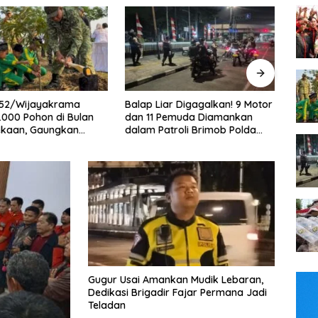
ar Digagalkan! 9 Motor
Bukan Sekadar Latihan! 50
Duga
Pemuda Diamankan
Personel Dalmas Polres
Wart
troli Brimob Polda
Pelabuhan Tanjung Priok Diuji
Peny
aya
Hadapi Simulasi Massa
Desak
Gugur Usai Amankan Mudik Lebaran,
Dedikasi Brigadir Fajar Permana Jadi
Teladan