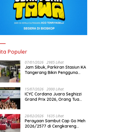
ita Populer
07/01/2026
2985 Lihat
Jam Sibuk, Parkiran Stasiun KA
Tangerang Bikin Pengguna
Kesal
15/07/2026
2000 Lihat
ICYC Cordana Juara Seghizzi
Grand Prix 2026, Orang Tua
Gabrielle Gwen Bangga
Putrinya Harumkan Nama
Indonesia
28/02/2026
1635 Lihat
Perayaan Sambut Cap Go Meh
2026/2577 di Cengkareng
Barat: Pemkot Jakbar