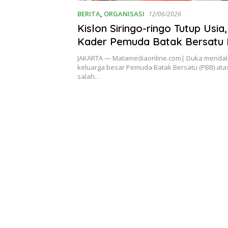
BERITA
,
ORGANISASI
12/06/2026
Kislon Siringo-ringo Tutup Usia
Kader Pemuda Batak Bersatu 
Jakarta Gelar Takziah Massal
JAKARTA — Matamediaonline.com| Duka mendal
keluarga besar Pemuda Batak Bersatu (PBB) ata
salah…