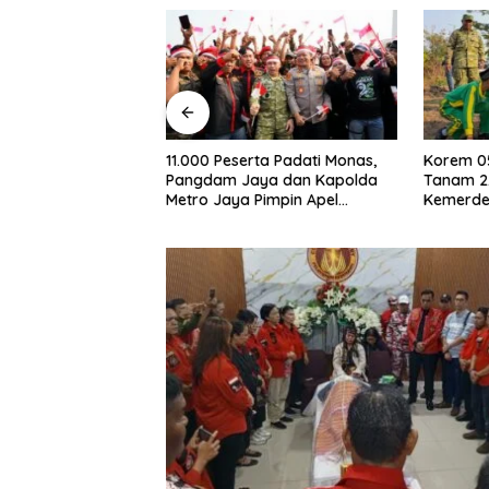
ta Padati Monas,
Korem 052/Wijayakrama
Balap Li
ya dan Kapolda
Tanam 2.000 Pohon di Bulan
dan 11 
Pimpin Apel
Kemerdekaan, Gaungkan
dalam Pa
n
Gerakan “Kita Saling Jaga”
Metro J