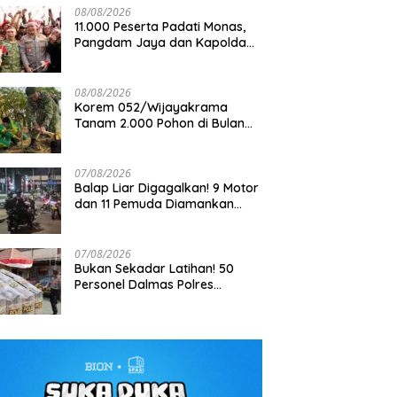
08/08/2026
11.000 Peserta Padati Monas,
Pangdam Jaya dan Kapolda
Metro Jaya Pimpin Apel
Kebangsaan
08/08/2026
Korem 052/Wijayakrama
Tanam 2.000 Pohon di Bulan
an Kekerasan terhadap
FTPI dan Mabes Polri Bahas
Ti
Kemerdekaan, Gaungkan
awan di Tangerang Masuk
Detail Jelang Perebutan Sabuk
J
Gerakan “Kita Saling Jaga”
elidikan, DEWA KRESNA
Emas Kapolri 2026
Ja
07/08/2026
 Polisi Transparan
D
Balap Liar Digagalkan! 9 Motor
J
dan 11 Pemuda Diamankan
dalam Patroli Brimob Polda
Metro Jaya
07/08/2026
Bukan Sekadar Latihan! 50
Personel Dalmas Polres
Pelabuhan Tanjung Priok Diuji
Hadapi Simulasi Massa