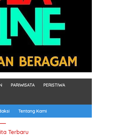
N
PARIWISATA
PERISTIWA
daksi
Tentang Kami
ita Terbaru