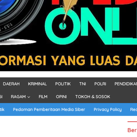
DAERAH
KRIMINAL
POLITIK
TNI
POLRI
PENDIDIKA
GI
RAGAM
FILM
OPINI
TOKOH & SOSOK
tik
Pedoman Pemberitaan Media Siber
Privacy Policy
Re
Ber