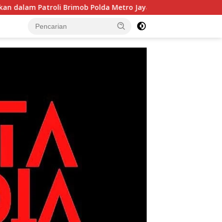
roli Brimob Polda Metro Jaya
Bukan Sekadar Latihan! 