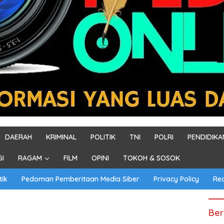
DAERAH
KRIMINAL
POLITIK
TNI
POLRI
PENDIDIKA
GI
RAGAM
FILM
OPINI
TOKOH & SOSOK
tik
Pedoman Pemberitaan Media Siber
Privacy Policy
Re
Ber