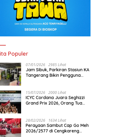
ita Populer
07/01/2026
2985 Lihat
Jam Sibuk, Parkiran Stasiun KA
Tangerang Bikin Pengguna
Kesal
15/07/2026
2000 Lihat
ICYC Cordana Juara Seghizzi
Grand Prix 2026, Orang Tua
Gabrielle Gwen Bangga
Putrinya Harumkan Nama
Indonesia
28/02/2026
1634 Lihat
Perayaan Sambut Cap Go Meh
2026/2577 di Cengkareng
Barat: Pemkot Jakbar