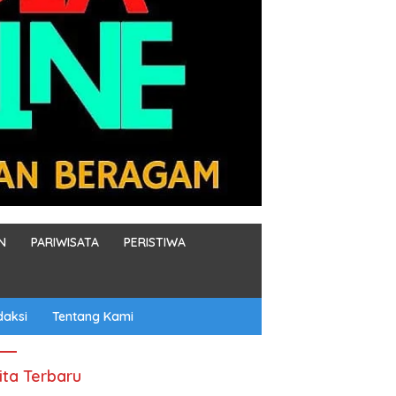
N
PARIWISATA
PERISTIWA
daksi
Tentang Kami
ita Terbaru