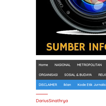
Home
NASIONAL
METROPOLITAN
ORGANISASI
SOSIAL & BUDAYA
RELI
DISCLAIMER
Iklan
Kode Etik Jurnalis
DariusSinathrya