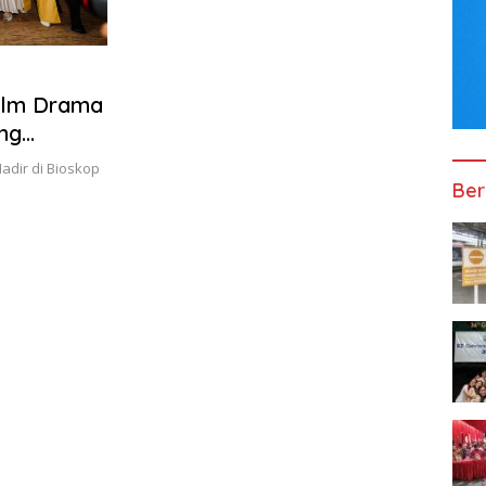
Film Drama
ng
adir di Bioskop
Ber