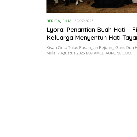
BERITA
,
FILM
12/07/2025
Lyora: Penantian Buah Hati – 
Keluarga Menyentuh Hati Taya
Agustus 2025
Kisah Cinta Tulus Pasangan Pejuang Garis Dua H
Mulai 7 Agustus 2025 MATAMEDIAONLINE.COM…