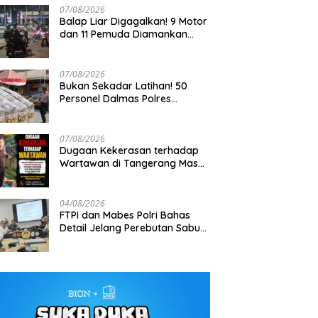
07/08/2026
Balap Liar Digagalkan! 9 Motor
dan 11 Pemuda Diamankan
dalam Patroli Brimob Polda
Metro Jaya
07/08/2026
Bukan Sekadar Latihan! 50
Personel Dalmas Polres
Patroli Perintis Polda Metro
Tak Bisa Ditembus Kendaraan,
Pelabuhan Tanjung Priok Diuji
a Amankan 3 Pemuda di
Prajurit TNI Habema Jalan Kaki
Hadapi Simulasi Massa
n I Gusti Ngurah Rai,
Bawa 2 Ton Bantuan ke
07/08/2026
ga Terkait Kejahatan
Pedalaman Papua
Dugaan Kekerasan terhadap
anan
Wartawan di Tangerang Masuk
Penyelidikan, DEWA KRESNA
Desak Polisi Transparan
04/08/2026
FTPI dan Mabes Polri Bahas
Detail Jelang Perebutan Sabuk
Emas Kapolri 2026