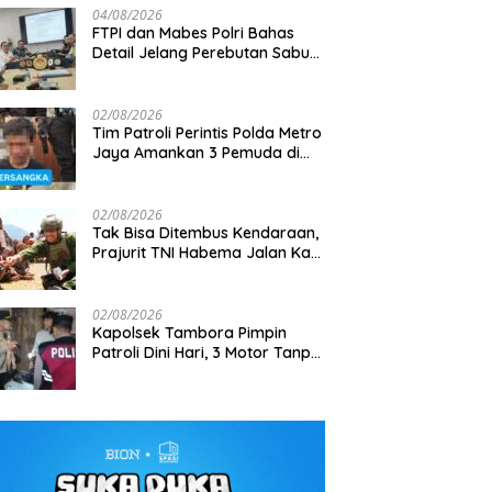
04/08/2026
FTPI dan Mabes Polri Bahas
Detail Jelang Perebutan Sabuk
Emas Kapolri 2026
02/08/2026
Tim Patroli Perintis Polda Metro
Jaya Amankan 3 Pemuda di
mbora Pimpin
Jelang Aston Villa Pre-Season
Gagalkan
Jalan I Gusti Ngurah Rai,
Hari, 3 Motor Tanpa
Tour Indonesia, 1.105 Personel
Ton Bijih 
Diduga Terkait Kejahatan
nkan
Gabungan Disiagakan
dan Inte
Jalanan
02/08/2026
Rp6,7 Mili
Tak Bisa Ditembus Kendaraan,
Prajurit TNI Habema Jalan Kaki
Bawa 2 Ton Bantuan ke
Pedalaman Papua
02/08/2026
Kapolsek Tambora Pimpin
Patroli Dini Hari, 3 Motor Tanpa
Surat Diamankan