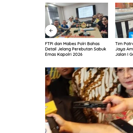
enembakan
FTPI dan Mabes Polri Bahas
Tim Patroli Perin
asi dari
Detail Jelang Perebutan Sabuk
Jaya Amankan 3
lam 50
Emas Kapolri 2026
Jalan I Gusti Ngu
Diduga Terkait 
Jalanan