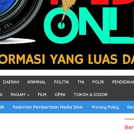
DAERAH
KRIMINAL
POLITIK
TNI
POLRI
PENDIDIKA
GI
RAGAM
FILM
OPINI
TOKOH & SOSOK
tik
Pedoman Pemberitaan Media Siber
Privacy Policy
Re
Ber