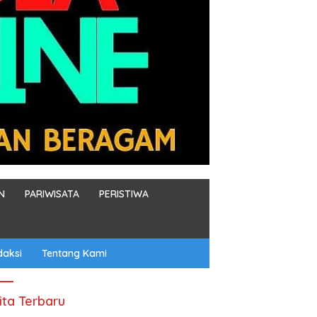
N
PARIWISATA
PERISTIWA
daksi
Tentang Kami
ita Terbaru