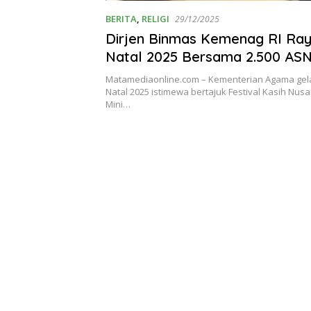
BERITA
,
RELIGI
29/12/2025
Dirjen Binmas Kemenag RI Ra
Natal 2025 Bersama 2.500 ASN
Katolik
Matamediaonline.com – Kementerian Agama gel
Natal 2025 istimewa bertajuk Festival Kasih Nus
Mini…