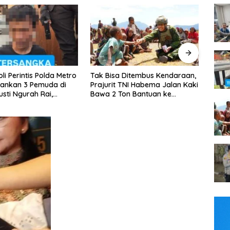
tis Polda Metro
Tak Bisa Ditembus Kendaraan,
Kapolsek Ta
 Pemuda di
Prajurit TNI Habema Jalan Kaki
Patroli Dini 
rah Rai,
Bawa 2 Ton Bantuan ke
Surat Diama
Kejahatan
Pedalaman Papua