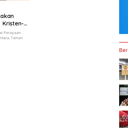
yakan
 Kristen-
ar Perayaan
antara, Taman
Ber