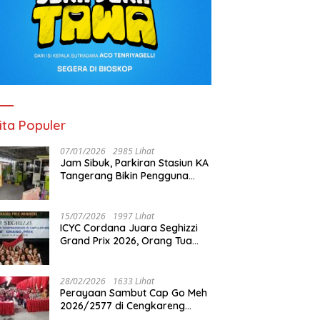
ita Populer
07/01/2026
2985 Lihat
Jam Sibuk, Parkiran Stasiun KA
Tangerang Bikin Pengguna
Kesal
15/07/2026
1997 Lihat
ICYC Cordana Juara Seghizzi
Grand Prix 2026, Orang Tua
Gabrielle Gwen Bangga
Putrinya Harumkan Nama
Indonesia
28/02/2026
1633 Lihat
Perayaan Sambut Cap Go Meh
2026/2577 di Cengkareng
Barat: Pemkot Jakbar