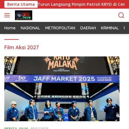
L
 Kapolres Jakbar Turun Langsung Pimpin Patroli KRYD di Cengk
Berita Utama
a
n
g
s
Home
NASIONAL
METROPOLITAN
DAERAH
KRIMINAL
PO
u
n
Film Aksi 2027
g
k
e
k
o
n
t
e
n
BERITA
,
FILM
05/12/2025