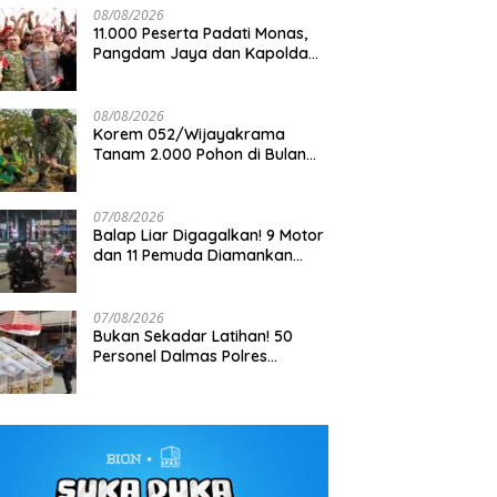
08/08/2026
11.000 Peserta Padati Monas,
Pangdam Jaya dan Kapolda
Metro Jaya Pimpin Apel
Kebangsaan
08/08/2026
Korem 052/Wijayakrama
Tanam 2.000 Pohon di Bulan
aan Kekerasan terhadap
FTPI dan Mabes Polri Bahas
Kemerdekaan, Gaungkan
tawan di Tangerang Masuk
Detail Jelang Perebutan Sabuk
Gerakan “Kita Saling Jaga”
yelidikan, DEWA KRESNA
Emas Kapolri 2026
07/08/2026
ak Polisi Transparan
Balap Liar Digagalkan! 9 Motor
dan 11 Pemuda Diamankan
dalam Patroli Brimob Polda
Metro Jaya
07/08/2026
Bukan Sekadar Latihan! 50
Personel Dalmas Polres
Pelabuhan Tanjung Priok Diuji
Hadapi Simulasi Massa