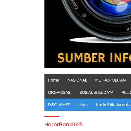
Home
NASIONAL
METROPOLITAN
ORGANISASI
SOSIAL & BUDAYA
RELI
DISCLAIMER
Iklan
Kode Etik Jurnalis
HororBaru2025