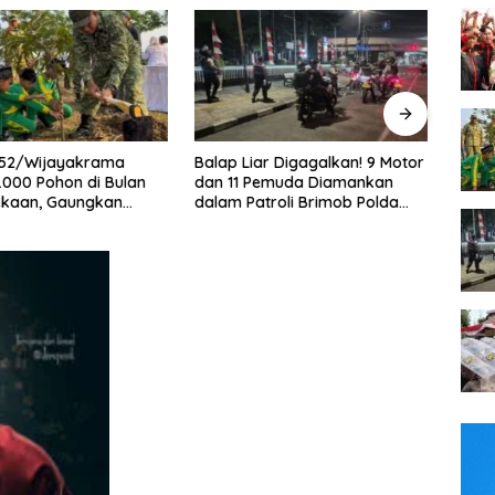
Liar Digagalkan! 9 Motor
Bukan Sekadar Latihan! 50
Dug
 Pemuda Diamankan
Personel Dalmas Polres
War
Patroli Brimob Polda
Pelabuhan Tanjung Priok Diuji
Pen
Jaya
Hadapi Simulasi Massa
Des