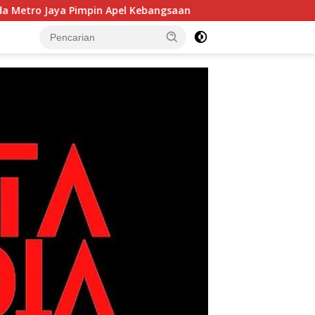
 Pimpin Apel Kebangsaan
Korem 052/Wijayakrama Tanam