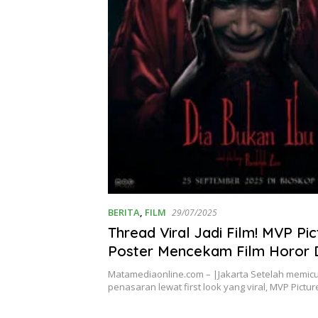
BERITA
,
FILM
29/07/2025
Thread Viral Jadi Film! MVP Pict
Poster Mencekam Film Horor 
Ibu
Matamediaonline.com – |Jakarta Setelah memic
penasaran lewat first look yang viral, MVP Pictu