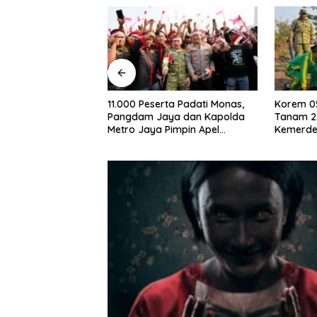
erta Padati Monas,
Korem 052/Wijayakrama
Balap 
Jaya dan Kapolda
Tanam 2.000 Pohon di Bulan
dan 11
 Pimpin Apel
Kemerdekaan, Gaungkan
dalam 
an
Gerakan “Kita Saling Jaga”
Metro 