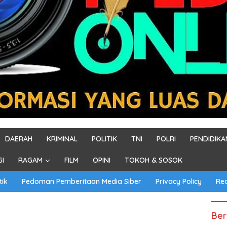
DAERAH
KRIMINAL
POLITIK
TNI
POLRI
PENDIDIKA
GI
RAGAM
FILM
OPINI
TOKOH & SOSOK
tik
Pedoman Pemberitaan Media Siber
Privacy Policy
Re
Ber