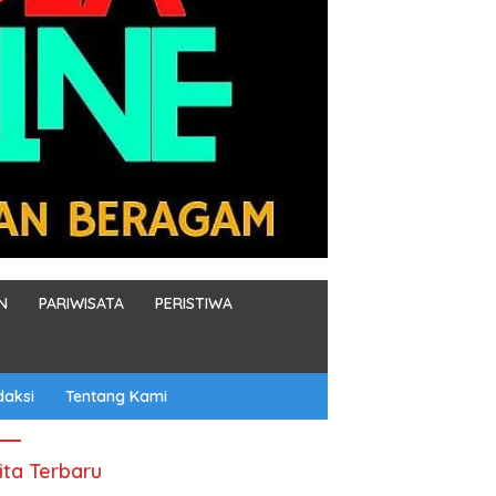
N
PARIWISATA
PERISTIWA
daksi
Tentang Kami
ita Terbaru