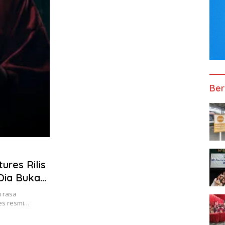
Ber
ures Rilis
Dia Bukan
u rasa
res resmi…