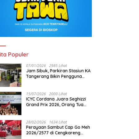
ita Populer
07/01/2026
2985 Lihat
Jam Sibuk, Parkiran Stasiun KA
Tangerang Bikin Pengguna
Kesal
15/07/2026
2000 Lihat
ICYC Cordana Juara Seghizzi
Grand Prix 2026, Orang Tua
Gabrielle Gwen Bangga
Putrinya Harumkan Nama
Indonesia
28/02/2026
1634 Lihat
Perayaan Sambut Cap Go Meh
2026/2577 di Cengkareng
Barat: Pemkot Jakbar