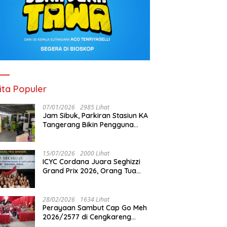
ita Populer
07/01/2026
2985 Lihat
Jam Sibuk, Parkiran Stasiun KA
Tangerang Bikin Pengguna
Kesal
15/07/2026
2000 Lihat
ICYC Cordana Juara Seghizzi
Grand Prix 2026, Orang Tua
Gabrielle Gwen Bangga
Putrinya Harumkan Nama
Indonesia
28/02/2026
1634 Lihat
Perayaan Sambut Cap Go Meh
2026/2577 di Cengkareng
Barat: Pemkot Jakbar