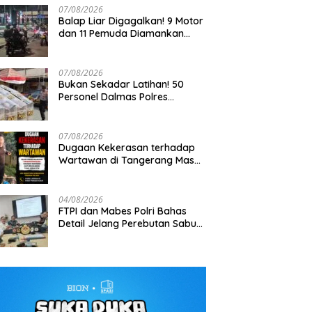
07/08/2026
Balap Liar Digagalkan! 9 Motor
dan 11 Pemuda Diamankan
dalam Patroli Brimob Polda
Metro Jaya
07/08/2026
Bukan Sekadar Latihan! 50
Personel Dalmas Polres
Patroli Perintis Polda Metro
Tak Bisa Ditembus Kendaraan,
Pelabuhan Tanjung Priok Diuji
a Amankan 3 Pemuda di
Prajurit TNI Habema Jalan Kaki
Hadapi Simulasi Massa
n I Gusti Ngurah Rai,
Bawa 2 Ton Bantuan ke
07/08/2026
ga Terkait Kejahatan
Pedalaman Papua
Dugaan Kekerasan terhadap
anan
Wartawan di Tangerang Masuk
Penyelidikan, DEWA KRESNA
Desak Polisi Transparan
04/08/2026
FTPI dan Mabes Polri Bahas
Detail Jelang Perebutan Sabuk
Emas Kapolri 2026