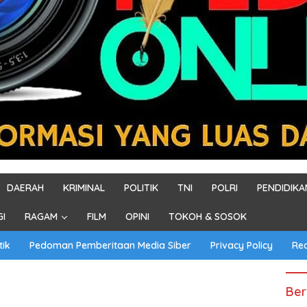
DAERAH
KRIMINAL
POLITIK
TNI
POLRI
PENDIDIKA
GI
RAGAM
FILM
OPINI
TOKOH & SOSOK
tik
Pedoman Pemberitaan Media Siber
Privacy Policy
Re
Ber