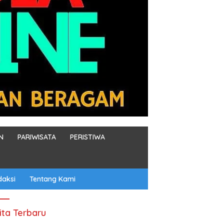
N
PARIWISATA
PERISTIWA
daksi
Tentang Kami
ita Terbaru