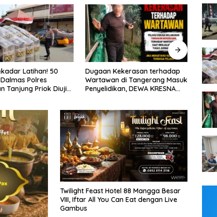
 Kekerasan terhadap
FTPI dan Mabes Polri Bahas
Tim 
an di Tangerang Masuk
Detail Jelang Perebutan Sabuk
Jay
dikan, DEWA KRESNA
Emas Kapolri 2026
Jala
olisi Transparan
Didu
Jal
Twilight Feast Hotel 88 Mangga Besar
VIII, Iftar All You Can Eat dengan Live
Gambus