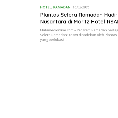
HOTEL
,
RAMADAN
16/02/2026
Plantas Selera Ramadan Hadir
Nusantara di Moritz Hotel RS
Kita
Matamedionline.com – Program Ramadan bertaju
Selera Ramadan” resmi dihadirkan oleh Plantas
yang berlokasi…