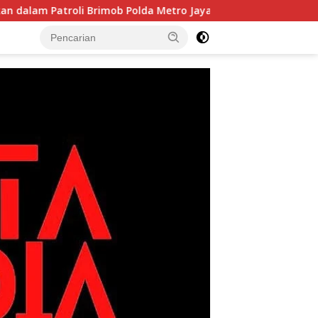
troli Brimob Polda Metro Jaya
Bukan Sekadar Latihan!