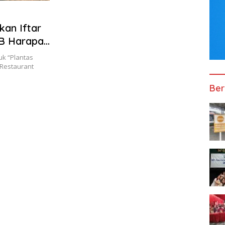
kan Iftar
AB Harapan
k “Plantas
 Restaurant
Ber