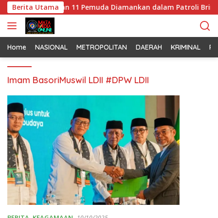
L
alkan! 9 Motor dan 11 Pemuda Diamankan dalam Patroli Brimob
Berita Utama
a
n
g
s
Home
NASIONAL
METROPOLITAN
DAERAH
KRIMINAL
PO
u
n
Imam BasoriMuswil LDII #DPW LDII
g
k
e
k
o
n
t
e
n
BERITA
,
KEAGAMAAN
10/10/2025