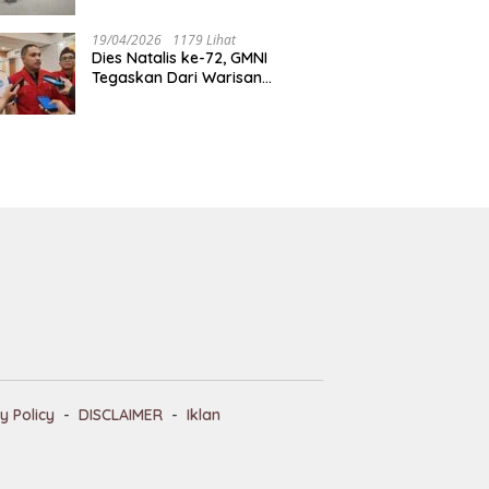
Tegaskan Jakarta Rumah
Harmoni
19/04/2026
1179 Lihat
Dies Natalis ke-72, GMNI
Tegaskan Dari Warisan
Sejarah Menuju Aksi Nyata
untuk Rakyat
y Policy
DISCLAIMER
Iklan