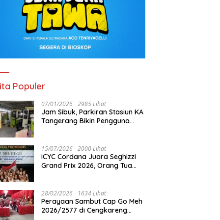
ita Populer
07/01/2026
2985 Lihat
Jam Sibuk, Parkiran Stasiun KA
Tangerang Bikin Pengguna
Kesal
15/07/2026
2000 Lihat
ICYC Cordana Juara Seghizzi
Grand Prix 2026, Orang Tua
Gabrielle Gwen Bangga
Putrinya Harumkan Nama
Indonesia
28/02/2026
1634 Lihat
Perayaan Sambut Cap Go Meh
2026/2577 di Cengkareng
Barat: Pemkot Jakbar