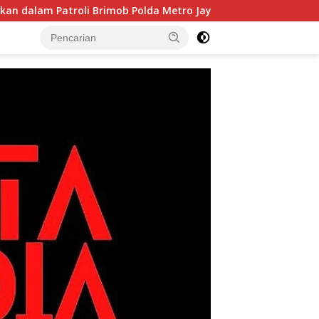
oli Brimob Polda Metro Jaya
Bukan Sekadar Latihan! 50