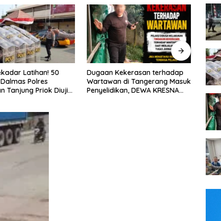
Kekerasan terhadap
FTPI dan Mabes Polri Bahas
Tim P
n di Tangerang Masuk
Detail Jelang Perebutan Sabuk
Jaya
ikan, DEWA KRESNA
Emas Kapolri 2026
Jalan
lisi Transparan
Didug
Jala