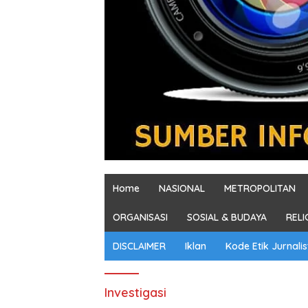
Home
NASIONAL
METROPOLITAN
ORGANISASI
SOSIAL & BUDAYA
RELI
DISCLAIMER
Iklan
Kode Etik Jurnalis
Investigasi