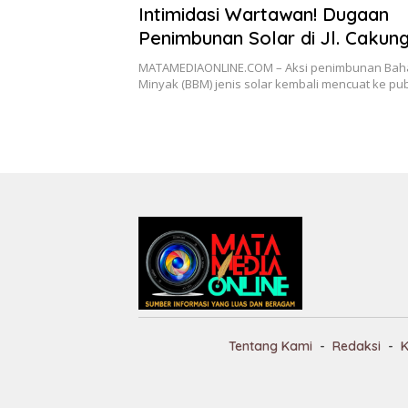
Intimidasi Wartawan! Dugaan
Penimbunan Solar di Jl. Cakung
Cilincing Raya Disorot
MATAMEDIAONLINE.COM – Aksi penimbunan Bah
Minyak (BBM) jenis solar kembali mencuat ke pu
Tentang Kami
Redaksi
K