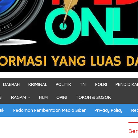
DAERAH
KRIMINAL
POLITIK
TNI
POLRI
PENDIDIKA
GI
RAGAM
FILM
OPINI
TOKOH & SOSOK
tik
Pedoman Pemberitaan Media Siber
Privacy Policy
Re
Ber