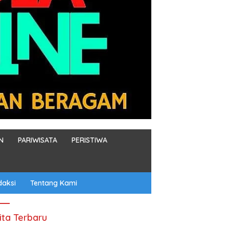
N
PARIWISATA
PERISTIWA
daksi
Tentang Kami
ita Terbaru