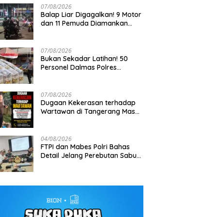
07/08/2026
Balap Liar Digagalkan! 9 Motor
dan 11 Pemuda Diamankan
dalam Patroli Brimob Polda
Metro Jaya
07/08/2026
Bukan Sekadar Latihan! 50
Personel Dalmas Polres
atroli Perintis Polda Metro
Tak Bisa Ditembus Kendaraan,
K
Pelabuhan Tanjung Priok Diuji
 Amankan 3 Pemuda di
Prajurit TNI Habema Jalan Kaki
Pa
Hadapi Simulasi Massa
 I Gusti Ngurah Rai,
Bawa 2 Ton Bantuan ke
S
07/08/2026
a Terkait Kejahatan
Pedalaman Papua
Dugaan Kekerasan terhadap
nan
Wartawan di Tangerang Masuk
Penyelidikan, DEWA KRESNA
Desak Polisi Transparan
04/08/2026
FTPI dan Mabes Polri Bahas
Detail Jelang Perebutan Sabuk
Emas Kapolri 2026