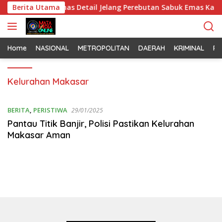
L
an Mabes Polri Bahas Detail Jelang Perebutan Sabuk Emas Kapol
Berita Utama
a
n
g
s
Home
NASIONAL
METROPOLITAN
DAERAH
KRIMINAL
PO
u
n
Kelurahan Makasar
g
k
e
BERITA
,
PERISTIWA
29/01/2025
k
Pantau Titik Banjir, Polisi Pastikan Kelurahan
o
Makasar Aman
n
t
e
n