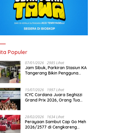
ita Populer
07/01/2026
2985 Lihat
Jam Sibuk, Parkiran Stasiun KA
Tangerang Bikin Pengguna
Kesal
15/07/2026
1997 Lihat
ICYC Cordana Juara Seghizzi
Grand Prix 2026, Orang Tua
Gabrielle Gwen Bangga
Putrinya Harumkan Nama
Indonesia
28/02/2026
1634 Lihat
Perayaan Sambut Cap Go Meh
2026/2577 di Cengkareng
Barat: Pemkot Jakbar