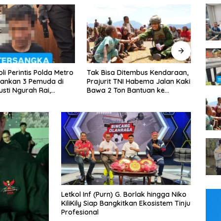
a Ditembus Kendaraan,
Kapolsek Tambora Pimpin
Jelan
 TNI Habema Jalan Kaki
Patroli Dini Hari, 3 Motor Tanpa
Tour 
Ton Bantuan ke
Surat Diamankan
Gabu
an Papua
Letkol Inf (Purn) G. Borlak hingga Niko
KiliKily Siap Bangkitkan Ekosistem Tinju
Profesional