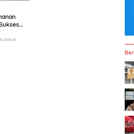
manan
 Sukses
ht 2026
t 2026 di
Ber