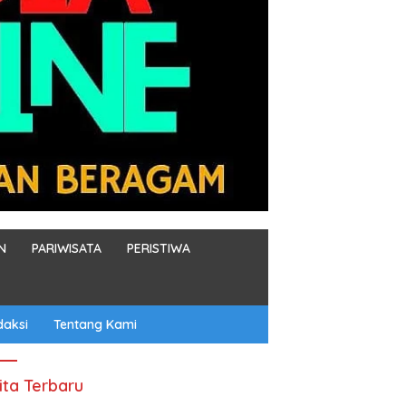
N
PARIWISATA
PERISTIWA
daksi
Tentang Kami
ita Terbaru