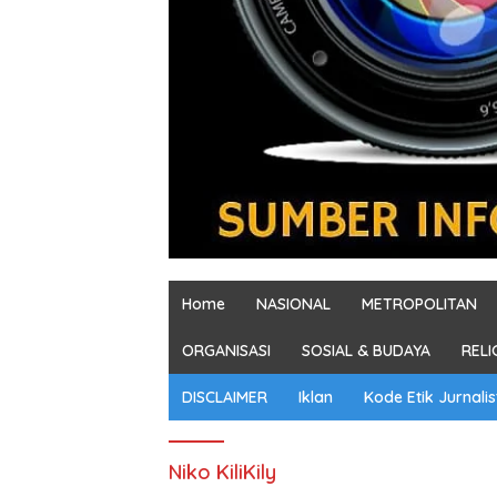
Home
NASIONAL
METROPOLITAN
ORGANISASI
SOSIAL & BUDAYA
RELI
DISCLAIMER
Iklan
Kode Etik Jurnalis
Niko KiliKily