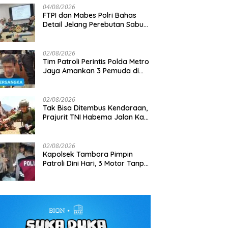
04/08/2026
FTPI dan Mabes Polri Bahas
Detail Jelang Perebutan Sabuk
Emas Kapolri 2026
02/08/2026
Tim Patroli Perintis Polda Metro
Jaya Amankan 3 Pemuda di
g Aston Villa Pre-Season
Gagalkan Penyelundupan 7,9
M
Jalan I Gusti Ngurah Rai,
Indonesia, 1.105 Personel
Ton Bijih Timah, Satlap Tri Cakti
2
Diduga Terkait Kejahatan
ngan Disiagakan
dan Intel Korem Selamatkan
1
Jalanan
02/08/2026
Rp6,7 Miliar
Tak Bisa Ditembus Kendaraan,
Prajurit TNI Habema Jalan Kaki
Bawa 2 Ton Bantuan ke
Pedalaman Papua
02/08/2026
Kapolsek Tambora Pimpin
Patroli Dini Hari, 3 Motor Tanpa
Surat Diamankan