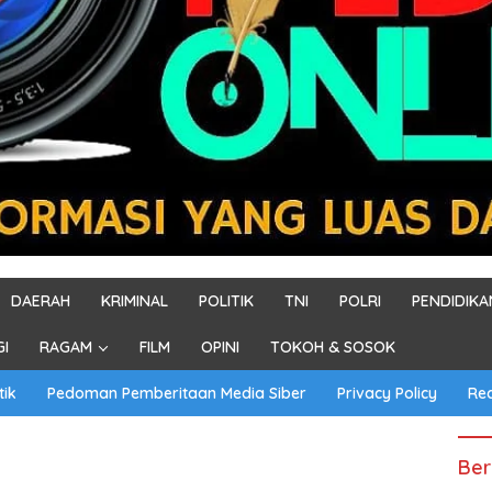
DAERAH
KRIMINAL
POLITIK
TNI
POLRI
PENDIDIKA
GI
RAGAM
FILM
OPINI
TOKOH & SOSOK
tik
Pedoman Pemberitaan Media Siber
Privacy Policy
Re
Ber