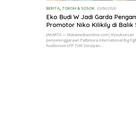
BERITA
,
TOKOH & SOSOK
03/06/2026
Eko Budi W Jadi Garda Penga
Promotor Niko Kilikily di Balik
Pattimura International Big Fig
JAKARTA — Matamediaonline.com| Kesuksesan
penyelenggaraan Pattimura International Big Figh
Auditorium LPP TVRI Senayan…