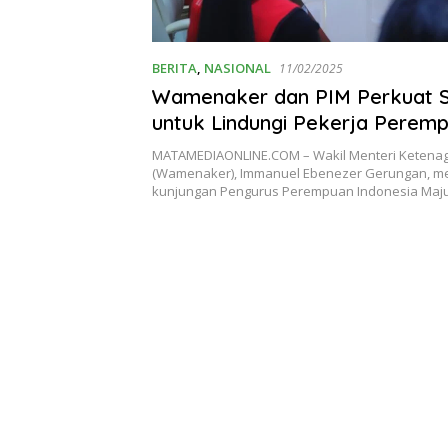
BERITA
,
NASIONAL
11/02/2025
Wamenaker dan PIM Perkuat S
untuk Lindungi Pekerja Perem
MATAMEDIAONLINE.COM – Wakil Menteri Ketena
(Wamenaker), Immanuel Ebenezer Gerungan, m
kunjungan Pengurus Perempuan Indonesia Maj