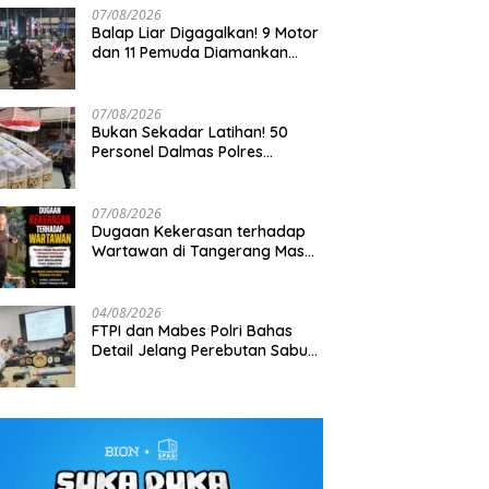
07/08/2026
Balap Liar Digagalkan! 9 Motor
dan 11 Pemuda Diamankan
dalam Patroli Brimob Polda
Metro Jaya
07/08/2026
Bukan Sekadar Latihan! 50
Personel Dalmas Polres
atroli Perintis Polda Metro
Tak Bisa Ditembus Kendaraan,
K
Pelabuhan Tanjung Priok Diuji
 Amankan 3 Pemuda di
Prajurit TNI Habema Jalan Kaki
Pa
Hadapi Simulasi Massa
 I Gusti Ngurah Rai,
Bawa 2 Ton Bantuan ke
S
07/08/2026
a Terkait Kejahatan
Pedalaman Papua
Dugaan Kekerasan terhadap
nan
Wartawan di Tangerang Masuk
Penyelidikan, DEWA KRESNA
Desak Polisi Transparan
04/08/2026
FTPI dan Mabes Polri Bahas
Detail Jelang Perebutan Sabuk
Emas Kapolri 2026