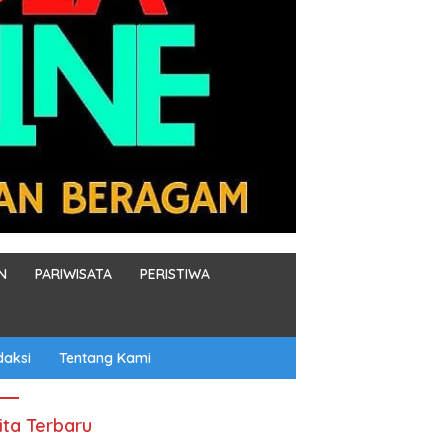
N
PARIWISATA
PERISTIWA
daksi
Tentang Kami
ita Terbaru