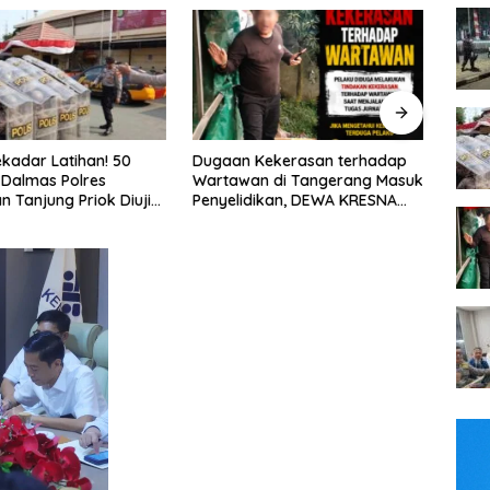
Kekerasan terhadap
FTPI dan Mabes Polri Bahas
Tim P
n di Tangerang Masuk
Detail Jelang Perebutan Sabuk
Jaya
ikan, DEWA KRESNA
Emas Kapolri 2026
Jalan
lisi Transparan
Didug
Jala