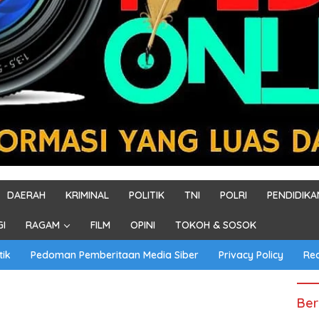
DAERAH
KRIMINAL
POLITIK
TNI
POLRI
PENDIDIKA
GI
RAGAM
FILM
OPINI
TOKOH & SOSOK
tik
Pedoman Pemberitaan Media Siber
Privacy Policy
Re
Ber