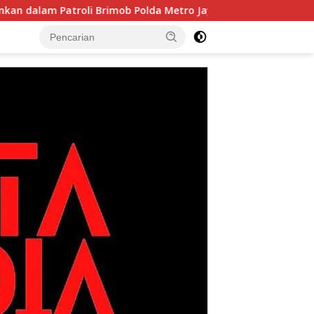
troli Brimob Polda Metro Jaya
Bukan Sekadar Latihan!