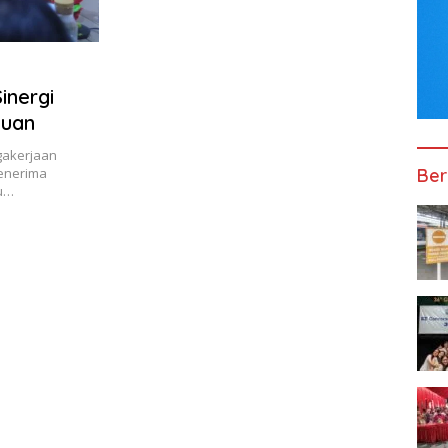
inergi
puan
gakerjaan
Ber
enerima
u…