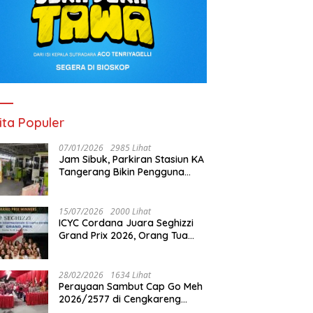
ita Populer
07/01/2026
2985 Lihat
Jam Sibuk, Parkiran Stasiun KA
Tangerang Bikin Pengguna
Kesal
15/07/2026
2000 Lihat
ICYC Cordana Juara Seghizzi
Grand Prix 2026, Orang Tua
Gabrielle Gwen Bangga
Putrinya Harumkan Nama
Indonesia
28/02/2026
1634 Lihat
Perayaan Sambut Cap Go Meh
2026/2577 di Cengkareng
Barat: Pemkot Jakbar