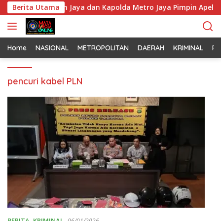
L
ti Monas, Pangdam Jaya dan Kapolda Metro Jaya Pimpin Apel K
Berita Utama
a
n
g
s
Home
NASIONAL
METROPOLITAN
DAERAH
KRIMINAL
PO
u
n
pencuri kabel PLN
g
k
e
k
o
n
t
e
n
BERITA
,
KRIMINAL
06/01/2026