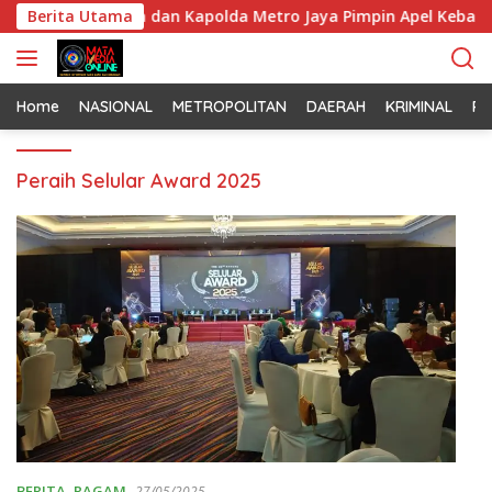
L
as, Pangdam Jaya dan Kapolda Metro Jaya Pimpin Apel Kebang
Berita Utama
a
n
g
s
Home
NASIONAL
METROPOLITAN
DAERAH
KRIMINAL
PO
u
n
Peraih Selular Award 2025
g
k
e
k
o
n
t
e
n
BERITA
,
RAGAM
27/05/2025