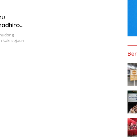
hu
madhiro
Thudong
n kaki sejauh
Ber