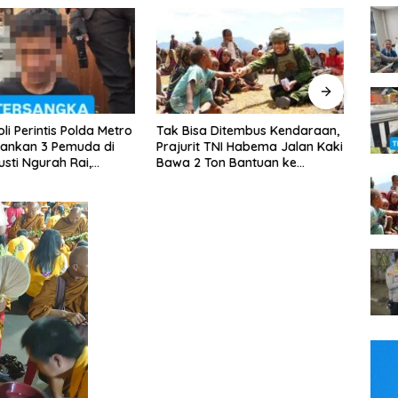
 Ditembus Kendaraan,
Kapolsek Tambora Pimpin
Jelan
 TNI Habema Jalan Kaki
Patroli Dini Hari, 3 Motor Tanpa
Tour 
on Bantuan ke
Surat Diamankan
Gabu
an Papua