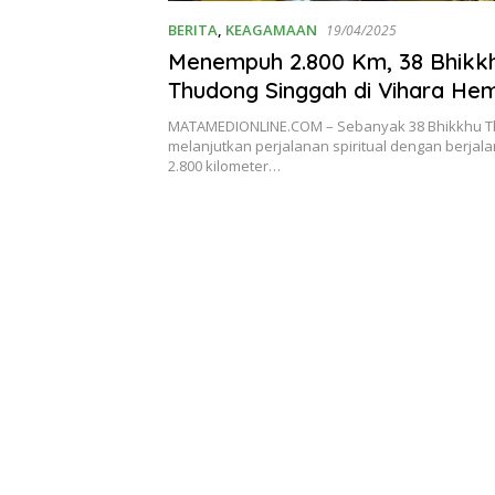
BERITA
,
KEAGAMAAN
19/04/2025
Menempuh 2.800 Km, 38 Bhikk
Thudong Singgah di Vihara He
Mettavati
MATAMEDIONLINE.COM – Sebanyak 38 Bhikkhu 
melanjutkan perjalanan spiritual dengan berjala
2.800 kilometer…