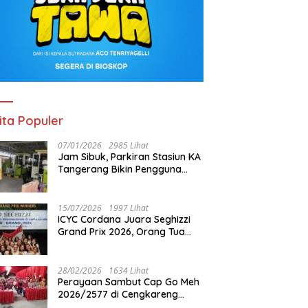
ita Populer
07/01/2026
2985 Lihat
Jam Sibuk, Parkiran Stasiun KA
Tangerang Bikin Pengguna
Kesal
15/07/2026
1997 Lihat
ICYC Cordana Juara Seghizzi
Grand Prix 2026, Orang Tua
Gabrielle Gwen Bangga
Putrinya Harumkan Nama
Indonesia
28/02/2026
1634 Lihat
Perayaan Sambut Cap Go Meh
2026/2577 di Cengkareng
Barat: Pemkot Jakbar