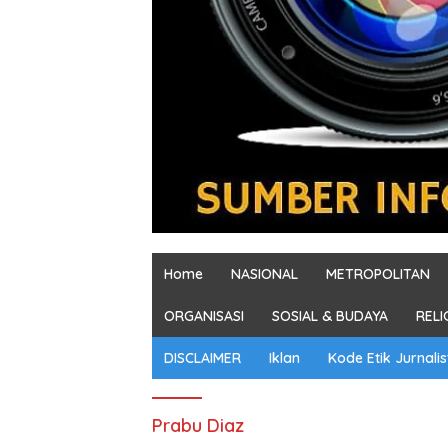
Home
NASIONAL
METROPOLITAN
ORGANISASI
SOSIAL & BUDAYA
RELI
DISCLAIMER
Iklan
Kode Etik Jurnalis
Prabu Diaz