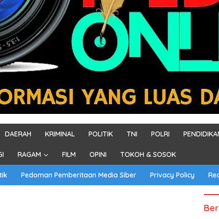
DAERAH
KRIMINAL
POLITIK
TNI
POLRI
PENDIDIKA
GI
RAGAM
FILM
OPINI
TOKOH & SOSOK
tik
Pedoman Pemberitaan Media Siber
Privacy Policy
Re
Ber