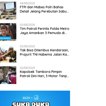
04/08/2026
FTPI dan Mabes Polri Bahas
Detail Jelang Perebutan Sabuk
Emas Kapolri 2026
02/08/2026
Tim Patroli Perintis Polda Metro
Jaya Amankan 3 Pemuda di
g Aston Villa Pre-Season
Gagalkan Penyelundupan 7,9
M
Jalan I Gusti Ngurah Rai,
Indonesia, 1.105 Personel
Ton Bijih Timah, Satlap Tri Cakti
2
Diduga Terkait Kejahatan
ngan Disiagakan
dan Intel Korem Selamatkan
1
Jalanan
02/08/2026
Rp6,7 Miliar
Tak Bisa Ditembus Kendaraan,
Prajurit TNI Habema Jalan Kaki
Bawa 2 Ton Bantuan ke
Pedalaman Papua
02/08/2026
Kapolsek Tambora Pimpin
Patroli Dini Hari, 3 Motor Tanpa
Surat Diamankan