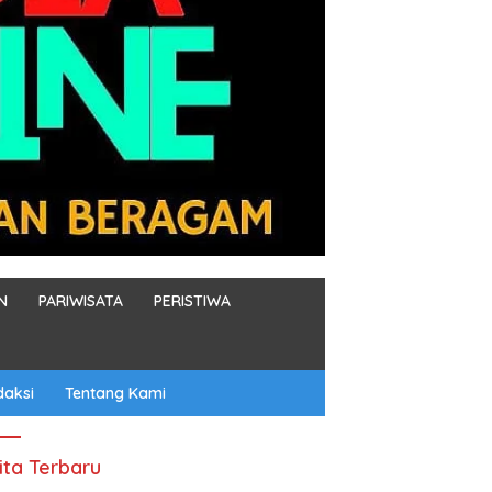
N
PARIWISATA
PERISTIWA
daksi
Tentang Kami
ita Terbaru