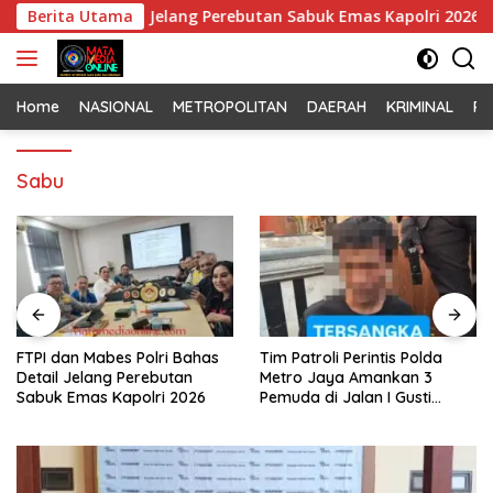
Langsung
i Bahas Detail Jelang Perebutan Sabuk Emas Kapolri 2026
Berita Utama
ke
konten
Home
NASIONAL
METROPOLITAN
DAERAH
KRIMINAL
PO
Sabu
FTPI dan Mabes Polri Bahas
Tim Patroli Perintis Polda
Detail Jelang Perebutan
Metro Jaya Amankan 3
Sabuk Emas Kapolri 2026
Pemuda di Jalan I Gusti
Ngurah Rai, Diduga Terkait
Kejahatan Jalanan