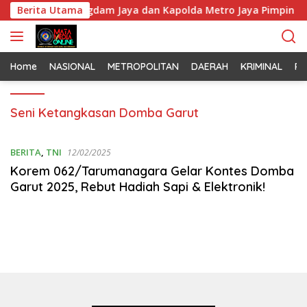
L
Padati Monas, Pangdam Jaya dan Kapolda Metro Jaya Pimpin Ap
Berita Utama
a
n
g
s
Home
NASIONAL
METROPOLITAN
DAERAH
KRIMINAL
PO
u
n
Seni Ketangkasan Domba Garut
g
k
e
BERITA
,
TNI
12/02/2025
k
Korem 062/Tarumanagara Gelar Kontes Domba
o
Garut 2025, Rebut Hadiah Sapi & Elektronik!
n
t
e
n