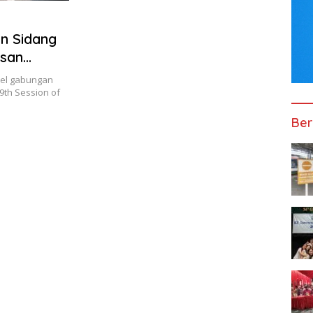
an Sidang
asan
el gabungan
th Session of
Ber