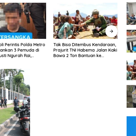
isa Ditembus Kendaraan,
Kapolsek Tambora Pimpin
Je
it TNI Habema Jalan Kaki
Patroli Dini Hari, 3 Motor Tanpa
To
2 Ton Bantuan ke
Surat Diamankan
Ga
aman Papua