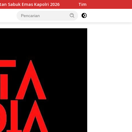
mas Kapolri 2026
Tim Patroli Perintis Polda Metro Jay