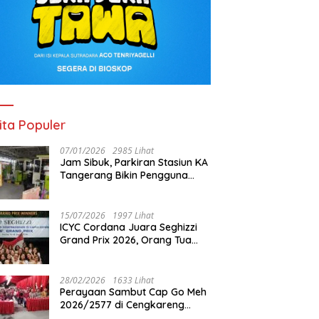
ita Populer
07/01/2026
2985 Lihat
Jam Sibuk, Parkiran Stasiun KA
Tangerang Bikin Pengguna
Kesal
15/07/2026
1997 Lihat
ICYC Cordana Juara Seghizzi
Grand Prix 2026, Orang Tua
Gabrielle Gwen Bangga
Putrinya Harumkan Nama
Indonesia
28/02/2026
1633 Lihat
Perayaan Sambut Cap Go Meh
2026/2577 di Cengkareng
Barat: Pemkot Jakbar