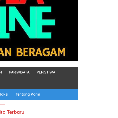
N
PARIWISATA
PERISTIWA
daksi
Tentang Kami
ita Terbaru