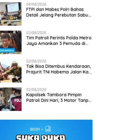
04/08/2026
FTPI dan Mabes Polri Bahas
Detail Jelang Perebutan Sabuk
Emas Kapolri 2026
02/08/2026
Tim Patroli Perintis Polda Metro
Jaya Amankan 3 Pemuda di
lang Aston Villa Pre-Season
Gagalkan Penyelundupan 7,9
Jalan I Gusti Ngurah Rai,
ur Indonesia, 1.105 Personel
Ton Bijih Timah, Satlap Tri Cakti
Diduga Terkait Kejahatan
bungan Disiagakan
dan Intel Korem Selamatkan
Jalanan
02/08/2026
Rp6,7 Miliar
Tak Bisa Ditembus Kendaraan,
Prajurit TNI Habema Jalan Kaki
Bawa 2 Ton Bantuan ke
Pedalaman Papua
02/08/2026
Kapolsek Tambora Pimpin
Patroli Dini Hari, 3 Motor Tanpa
Surat Diamankan