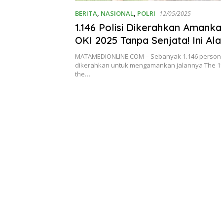
BERITA
,
NASIONAL
,
POLRI
12/05/2025
1.146 Polisi Dikerahkan Amank
OKI 2025 Tanpa Senjata! Ini Al
Mengejutkannya!
MATAMEDIONLINE.COM – Sebanyak 1.146 person
dikerahkan untuk mengamankan jalannya The 19
the…