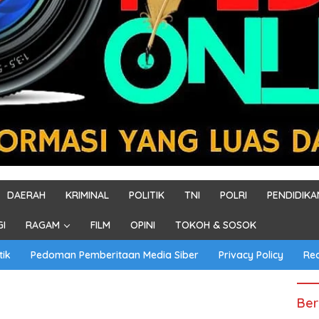
DAERAH
KRIMINAL
POLITIK
TNI
POLRI
PENDIDIKA
GI
RAGAM
FILM
OPINI
TOKOH & SOSOK
tik
Pedoman Pemberitaan Media Siber
Privacy Policy
Re
Ber