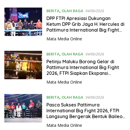
Dukungan untuk Tinju Nasional
BERITA
,
OLAH RAGA
04/06/2026
DPP FTPI Apresiasi Dukungan
Ketum DPP Grib Jaya H. Hercules di
Pattimura International Big Fight
2026, Siapkan Kolaborasi
Mata Media Online
Pembinaan Tinju
BERITA
,
OLAH RAGA
04/06/2026
Petinju Maluku Borong Gelar di
Pattimura International Big Fight
2026, FTPI Siapkan Ekspansi
Pembinaan
Mata Media Online
BERITA
,
OLAH RAGA
04/06/2026
Pasca Sukses Pattimura
International Big Fight 2026, FTPI
Langsung Bergerak Bentuk Baileo
Tinju di Indonesia Timur
Mata Media Online