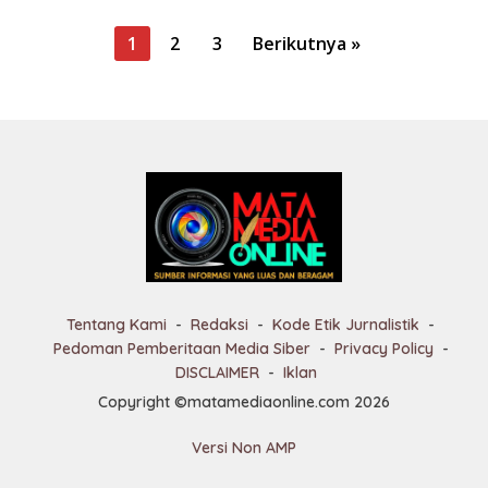
P
1
2
3
Berikutnya »
a
g
i
n
a
s
i
p
o
Tentang Kami
Redaksi
Kode Etik Jurnalistik
s
Pedoman Pemberitaan Media Siber
Privacy Policy
DISCLAIMER
Iklan
Copyright ©matamediaonline.com 2026
Versi Non AMP