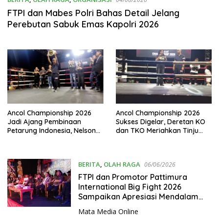
FTPI dan Mabes Polri Bahas Detail Jelang
Perebutan Sabuk Emas Kapolri 2026
Ancol Championship 2026
Ancol Championship 2026
Jadi Ajang Pembinaan
Sukses Digelar, Deretan KO
Petarung Indonesia, Nelson
dan TKO Meriahkan Tinju
Nainggolan Bidik Lahirkan
dan MMA di Pantai Carnaval
Chris John Baru
BERITA
,
OLAH RAGA
06/06/2026
FTPI dan Promotor Pattimura
International Big Fight 2026
Sampaikan Apresiasi Mendalam
kepada Tamu VVIP: Semangat
Mata Media Online
“Lawamena Haulala” Satukan