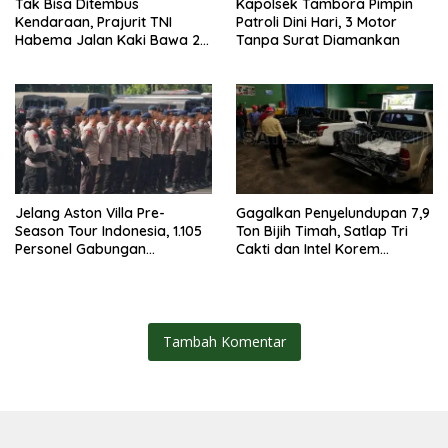
Tak Bisa Ditembus
Kapolsek Tambora Pimpin
Kendaraan, Prajurit TNI
Patroli Dini Hari, 3 Motor
Habema Jalan Kaki Bawa 2
Tanpa Surat Diamankan
Ton Bantuan ke Pedalaman
Papua
Jelang Aston Villa Pre-
Gagalkan Penyelundupan 7,9
Season Tour Indonesia, 1.105
Ton Bijih Timah, Satlap Tri
Personel Gabungan
Cakti dan Intel Korem
Disiagakan
Selamatkan Rp6,7 Miliar
Tambah Komentar