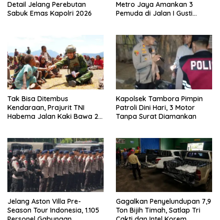
Detail Jelang Perebutan
Metro Jaya Amankan 3
Sabuk Emas Kapolri 2026
Pemuda di Jalan I Gusti
Ngurah Rai, Diduga Terkait
Kejahatan Jalanan
Tak Bisa Ditembus
Kapolsek Tambora Pimpin
Kendaraan, Prajurit TNI
Patroli Dini Hari, 3 Motor
Habema Jalan Kaki Bawa 2
Tanpa Surat Diamankan
Ton Bantuan ke Pedalaman
Papua
Jelang Aston Villa Pre-
Gagalkan Penyelundupan 7,9
Season Tour Indonesia, 1.105
Ton Bijih Timah, Satlap Tri
Personel Gabungan
Cakti dan Intel Korem