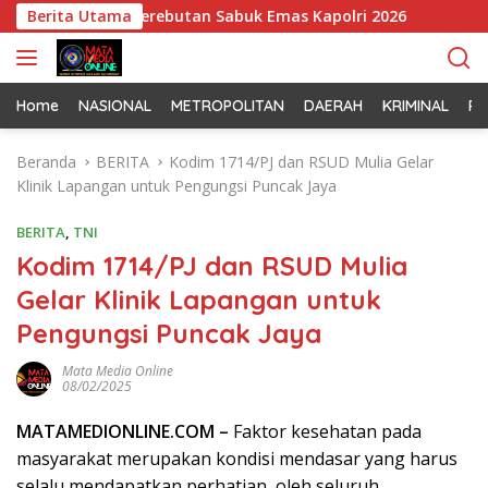
L
tail Jelang Perebutan Sabuk Emas Kapolri 2026
Berita Utama
Tim Patr
a
n
g
s
Home
NASIONAL
METROPOLITAN
DAERAH
KRIMINAL
PO
u
n
Beranda
BERITA
Kodim 1714/PJ dan RSUD Mulia Gelar
g
Klinik Lapangan untuk Pengungsi Puncak Jaya
k
e
BERITA
,
TNI
k
Kodim 1714/PJ dan RSUD Mulia
o
Gelar Klinik Lapangan untuk
n
t
Pengungsi Puncak Jaya
e
n
Mata Media Online
08/02/2025
MATAMEDIONLINE.COM –
Faktor kesehatan pada
masyarakat merupakan kondisi mendasar yang harus
selalu mendapatkan perhatian, oleh seluruh