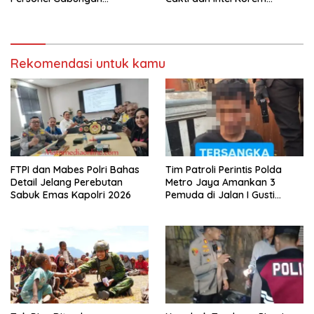
Disiagakan
Selamatkan Rp6,7 Miliar
Rekomendasi untuk kamu
FTPI dan Mabes Polri Bahas
Tim Patroli Perintis Polda
Detail Jelang Perebutan
Metro Jaya Amankan 3
Sabuk Emas Kapolri 2026
Pemuda di Jalan I Gusti
Ngurah Rai, Diduga Terkait
Kejahatan Jalanan