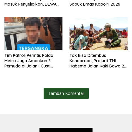
Masuk Penyelidikan, DEWA
Sabuk Emas Kapolri 2026
KRESNA Desak Polisi
Transparan
Tim Patroli Perintis Polda
Tak Bisa Ditembus
Metro Jaya Amankan 3
Kendaraan, Prajurit TNI
Pemuda di Jalan I Gusti
Habema Jalan Kaki Bawa 2
Ngurah Rai, Diduga Terkait
Ton Bantuan ke Pedalaman
Kejahatan Jalanan
Papua
Tambah Komentar