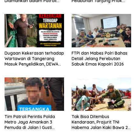
Diamankan dalam Patroli
Pelabuhan Tanjung Priok
Brimob Polda Metro Jaya
Diuji Hadapi Simulasi Massa
Dugaan Kekerasan terhadap
FTPI dan Mabes Polri Bahas
Wartawan di Tangerang
Detail Jelang Perebutan
Masuk Penyelidikan, DEWA
Sabuk Emas Kapolri 2026
KRESNA Desak Polisi
Transparan
Tim Patroli Perintis Polda
Tak Bisa Ditembus
Metro Jaya Amankan 3
Kendaraan, Prajurit TNI
Pemuda di Jalan I Gusti
Habema Jalan Kaki Bawa 2
Ngurah Rai, Diduga Terkait
Ton Bantuan ke Pedalaman