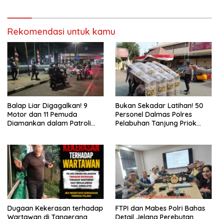
Kejahatan Jalanan
Papua
Rekomendasi untuk kamu
Balap Liar Digagalkan! 9
Bukan Sekadar Latihan! 50
Motor dan 11 Pemuda
Personel Dalmas Polres
Diamankan dalam Patroli
Pelabuhan Tanjung Priok
Brimob Polda Metro Jaya
Diuji Hadapi Simulasi Massa
Dugaan Kekerasan terhadap
FTPI dan Mabes Polri Bahas
Wartawan di Tangerang
Detail Jelang Perebutan