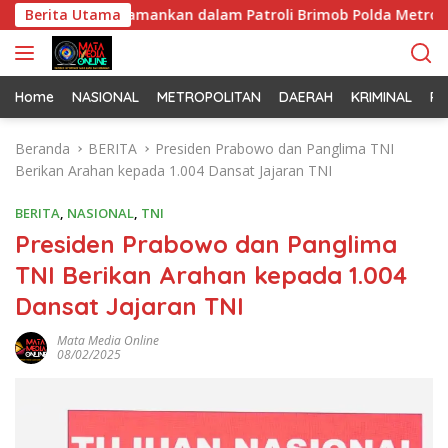
L
emuda Diamankan dalam Patroli Brimob Polda Metro Jaya
Berita Utama
a
n
g
s
Home
NASIONAL
METROPOLITAN
DAERAH
KRIMINAL
PO
u
n
Beranda
BERITA
Presiden Prabowo dan Panglima TNI
g
Berikan Arahan kepada 1.004 Dansat Jajaran TNI
k
e
BERITA
,
NASIONAL
,
TNI
k
Presiden Prabowo dan Panglima
o
TNI Berikan Arahan kepada 1.004
n
t
Dansat Jajaran TNI
e
n
Mata Media Online
08/02/2025