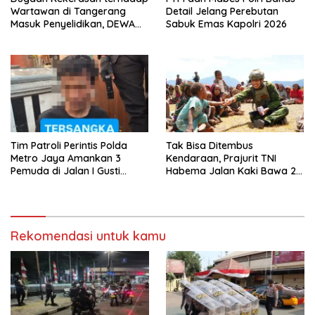
Wartawan di Tangerang
Detail Jelang Perebutan
Masuk Penyelidikan, DEWA
Sabuk Emas Kapolri 2026
KRESNA Desak Polisi
Transparan
Tim Patroli Perintis Polda
Tak Bisa Ditembus
Metro Jaya Amankan 3
Kendaraan, Prajurit TNI
Pemuda di Jalan I Gusti
Habema Jalan Kaki Bawa 2
Ngurah Rai, Diduga Terkait
Ton Bantuan ke Pedalaman
Kejahatan Jalanan
Papua
Rekomendasi untuk kamu