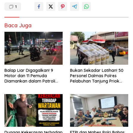
1
Baca Juga
Balap Liar Digagalkan! 9
Bukan Sekadar Latihan! 50
Motor dan 11 Pemuda
Personel Dalmas Polres
Diamankan dalam Patroli
Pelabuhan Tanjung Priok
Brimob Polda Metro Jaya
Diuji Hadapi Simulasi Massa
Dugaan Kekerasan terhadap
FTPI dan Mabes Polri Bahas