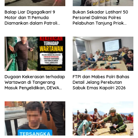
Balap Liar Digagalkan! 9
Bukan Sekadar Latihan! 50
Motor dan 11 Pemuda
Personel Dalmas Polres
Diamankan dalam Patroli
Pelabuhan Tanjung Priok
Brimob Polda Metro Jaya
Diuji Hadapi Simulasi Massa
Dugaan Kekerasan terhadap
FTPI dan Mabes Polri Bahas
Wartawan di Tangerang
Detail Jelang Perebutan
Masuk Penyelidikan, DEWA
Sabuk Emas Kapolri 2026
KRESNA Desak Polisi
Transparan