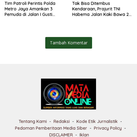
Tim Patroli Perintis Polda
Tak Bisa Ditembus
Metro Jaya Amankan 3
Kendaraan, Prajurit TNI
Pemuda di Jalan I Gusti
Habema Jalan Kaki Bawa 2
Ngurah Rai, Diduga Terkait
Ton Bantuan ke Pedalaman
Kejahatan Jalanan
Papua
Tambah Komentar
Tentang Kami
Redaksi
Kode Etik Jurnalistik
Pedoman Pemberitaan Media Siber
Privacy Policy
DISCLAIMER
Iklan