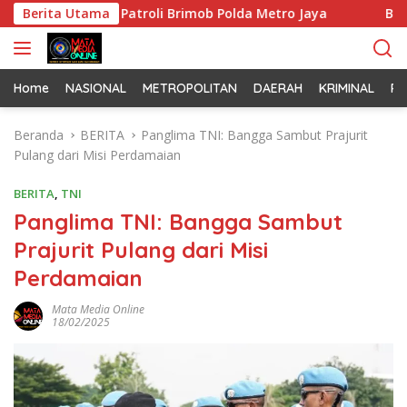
L
an dalam Patroli Brimob Polda Metro Jaya
Berita Utama
Bukan Sekad
a
n
g
s
Home
NASIONAL
METROPOLITAN
DAERAH
KRIMINAL
PO
u
n
Beranda
BERITA
Panglima TNI: Bangga Sambut Prajurit
g
Pulang dari Misi Perdamaian
k
e
BERITA
,
TNI
k
Panglima TNI: Bangga Sambut
o
Prajurit Pulang dari Misi
n
t
Perdamaian
e
n
Mata Media Online
18/02/2025