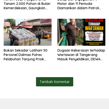
Tanam 2.000 Pohon di Bulan
Motor dan 11 Pemuda
Kemerdekaan, Gaungkan
Diamankan dalam Patroli
Gerakan “Kita Saling Jaga”
Brimob Polda Metro Jaya
Bukan Sekadar Latihan! 50
Dugaan Kekerasan terhadap
Personel Dalmas Polres
Wartawan di Tangerang
Pelabuhan Tanjung Priok
Masuk Penyelidikan, DEWA
Diuji Hadapi Simulasi Massa
KRESNA Desak Polisi
Transparan
Tambah Komentar