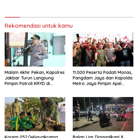
Diuji Hadapi Simulasi Massa
KRESNA Desak Polisi
Transparan
Rekomendasi untuk kamu
Malam Akhir Pekan, Kapolres
11.000 Peserta Padati Monas,
Jakbar Turun Langsung
Pangdam Jaya dan Kapolda
Pimpin Patroli KRYD di
Metro Jaya Pimpin Apel
Cengkareng
Kebangsaan
Korem 052/Wijayakrama
Balap Liar Digagalkan! 9