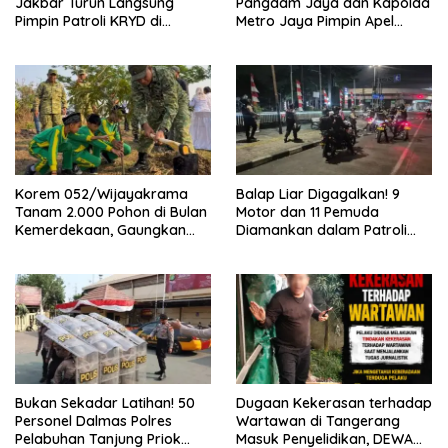
Jakbar Turun Langsung
Pangdam Jaya dan Kapolda
Pimpin Patroli KRYD di
Metro Jaya Pimpin Apel
Cengkareng
Kebangsaan
Korem 052/Wijayakrama
Balap Liar Digagalkan! 9
Tanam 2.000 Pohon di Bulan
Motor dan 11 Pemuda
Kemerdekaan, Gaungkan
Diamankan dalam Patroli
Gerakan “Kita Saling Jaga”
Brimob Polda Metro Jaya
Bukan Sekadar Latihan! 50
Dugaan Kekerasan terhadap
Personel Dalmas Polres
Wartawan di Tangerang
Pelabuhan Tanjung Priok
Masuk Penyelidikan, DEWA