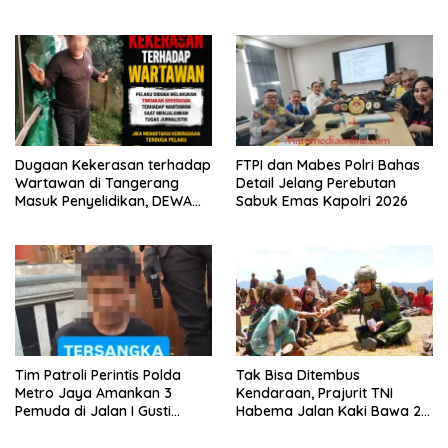
Brimob Polda Metro Jaya
Diuji Hadapi Simulasi Massa
Dugaan Kekerasan terhadap
FTPI dan Mabes Polri Bahas
Wartawan di Tangerang
Detail Jelang Perebutan
Masuk Penyelidikan, DEWA
Sabuk Emas Kapolri 2026
KRESNA Desak Polisi
Transparan
Tim Patroli Perintis Polda
Tak Bisa Ditembus
Metro Jaya Amankan 3
Kendaraan, Prajurit TNI
Pemuda di Jalan I Gusti
Habema Jalan Kaki Bawa 2
Ngurah Rai, Diduga Terkait
Ton Bantuan ke Pedalaman
Kejahatan Jalanan
Papua