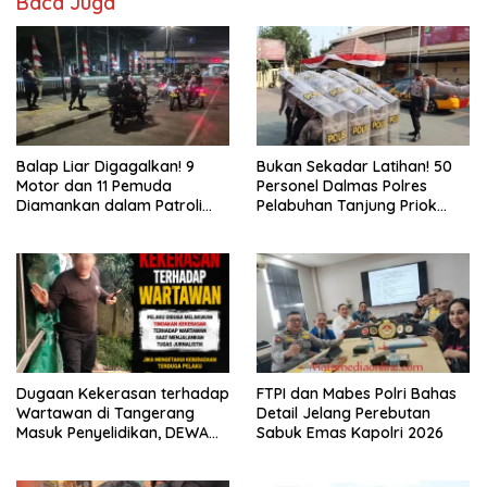
Baca Juga
Balap Liar Digagalkan! 9
Bukan Sekadar Latihan! 50
Motor dan 11 Pemuda
Personel Dalmas Polres
Diamankan dalam Patroli
Pelabuhan Tanjung Priok
Brimob Polda Metro Jaya
Diuji Hadapi Simulasi Massa
Dugaan Kekerasan terhadap
FTPI dan Mabes Polri Bahas
Wartawan di Tangerang
Detail Jelang Perebutan
Masuk Penyelidikan, DEWA
Sabuk Emas Kapolri 2026
KRESNA Desak Polisi
Transparan