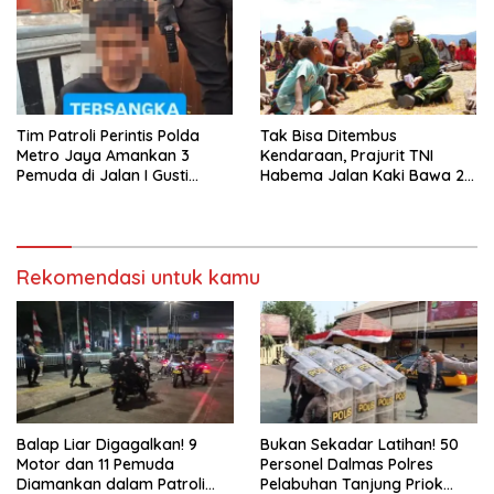
Tim Patroli Perintis Polda
Tak Bisa Ditembus
Metro Jaya Amankan 3
Kendaraan, Prajurit TNI
Pemuda di Jalan I Gusti
Habema Jalan Kaki Bawa 2
Ngurah Rai, Diduga Terkait
Ton Bantuan ke Pedalaman
Kejahatan Jalanan
Papua
Rekomendasi untuk kamu
Balap Liar Digagalkan! 9
Bukan Sekadar Latihan! 50
Motor dan 11 Pemuda
Personel Dalmas Polres
Diamankan dalam Patroli
Pelabuhan Tanjung Priok