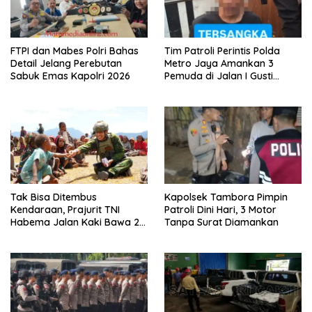
FTPI dan Mabes Polri Bahas
Tim Patroli Perintis Polda
Detail Jelang Perebutan
Metro Jaya Amankan 3
Sabuk Emas Kapolri 2026
Pemuda di Jalan I Gusti
Ngurah Rai, Diduga Terkait
Kejahatan Jalanan
Tak Bisa Ditembus
Kapolsek Tambora Pimpin
Kendaraan, Prajurit TNI
Patroli Dini Hari, 3 Motor
Habema Jalan Kaki Bawa 2
Tanpa Surat Diamankan
Ton Bantuan ke Pedalaman
Papua