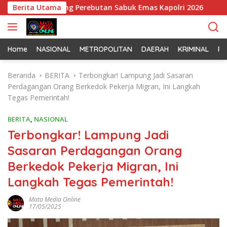
L
s Detail Jelang Perebutan Sabuk Emas Kapolri 2026
Berita Utama
Tim 
a
n
g
s
Home
NASIONAL
METROPOLITAN
DAERAH
KRIMINAL
PO
u
n
Beranda
BERITA
Terbongkar! Lampung Jadi Sasaran
g
Perdagangan Orang Berkedok Pekerja Migran, Ini Langkah
k
Tegas Pemerintah!
e
k
BERITA
,
NASIONAL
o
Terbongkar! Lampung Jadi
n
Sasaran Perdagangan Orang
t
e
Berkedok Pekerja Migran, Ini
n
Langkah Tegas Pemerintah!
Mata Media Online
17/05/2025