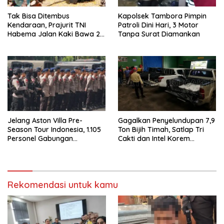
Tak Bisa Ditembus
Kapolsek Tambora Pimpin
Kendaraan, Prajurit TNI
Patroli Dini Hari, 3 Motor
Habema Jalan Kaki Bawa 2
Tanpa Surat Diamankan
Ton Bantuan ke Pedalaman
Papua
Jelang Aston Villa Pre-
Gagalkan Penyelundupan 7,9
Season Tour Indonesia, 1.105
Ton Bijih Timah, Satlap Tri
Personel Gabungan
Cakti dan Intel Korem
Disiagakan
Selamatkan Rp6,7 Miliar
Rekomendasi untuk kamu