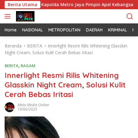
L
m Jaya dan Kapolda Metro Jaya Pimpin Apel Kebangsaan
Berita Utama
a
n
g
s
Home
NASIONAL
METROPOLITAN
DAERAH
KRIMINAL
PO
u
n
Beranda
BERITA
Innerlight Resmi Rilis Whitening Glasskin
g
Night Cream, Solusi Kulit Cerah Bebas Iritasi
k
e
BERITA
,
RAGAM
k
Innerlight Resmi Rilis Whitening
o
Glasskin Night Cream, Solusi Kulit
n
t
Cerah Bebas Iritasi
e
n
Mata Media Online
19/06/2025