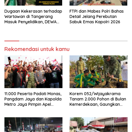
Dugaan Kekerasan terhadap
FTPI dan Mabes Polri Bahas
Wartawan di Tangerang
Detail Jelang Perebutan
Masuk Penyelidikan, DEWA
Sabuk Emas Kapolri 2026
KRESNA Desak Polisi
Transparan
Rekomendasi untuk kamu
11.000 Peserta Padati Monas,
Korem 052/Wijayakrama
Pangdam Jaya dan Kapolda
Tanam 2.000 Pohon di Bulan
Metro Jaya Pimpin Apel
Kemerdekaan, Gaungkan
Kebangsaan
Gerakan “Kita Saling Jaga”