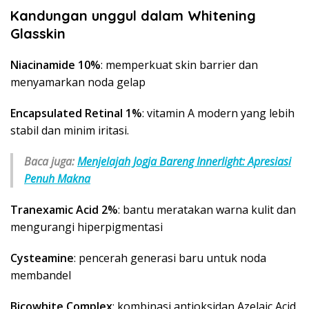
Kandungan unggul dalam Whitening
Glasskin
Niacinamide 10%
: memperkuat skin barrier dan
menyamarkan noda gelap
Encapsulated Retinal 1%
: vitamin A modern yang lebih
stabil dan minim iritasi.
Baca juga:
Menjelajah Jogja Bareng Innerlight: Apresiasi
Penuh Makna
Tranexamic Acid 2%
: bantu meratakan warna kulit dan
mengurangi hiperpigmentasi
Cysteamine
: pencerah generasi baru untuk noda
membandel
Bicowhite Complex
: kombinasi antioksidan Azelaic Acid,