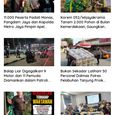
11.000 Peserta Padati Monas,
Korem 052/Wijayakrama
Pangdam Jaya dan Kapolda
Tanam 2.000 Pohon di Bulan
Metro Jaya Pimpin Apel
Kemerdekaan, Gaungkan
Kebangsaan
Gerakan “Kita Saling Jaga”
Balap Liar Digagalkan! 9
Bukan Sekadar Latihan! 50
Motor dan 11 Pemuda
Personel Dalmas Polres
Diamankan dalam Patroli
Pelabuhan Tanjung Priok
Brimob Polda Metro Jaya
Diuji Hadapi Simulasi Massa