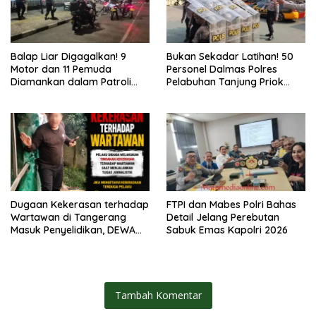
Balap Liar Digagalkan! 9
Bukan Sekadar Latihan! 50
Motor dan 11 Pemuda
Personel Dalmas Polres
Diamankan dalam Patroli
Pelabuhan Tanjung Priok
Brimob Polda Metro Jaya
Diuji Hadapi Simulasi Massa
Dugaan Kekerasan terhadap
FTPI dan Mabes Polri Bahas
Wartawan di Tangerang
Detail Jelang Perebutan
Masuk Penyelidikan, DEWA
Sabuk Emas Kapolri 2026
KRESNA Desak Polisi
Transparan
Tambah Komentar