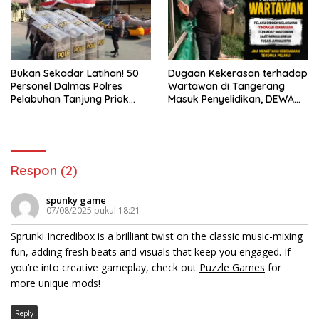
Bukan Sekadar Latihan! 50
Dugaan Kekerasan terhadap
Personel Dalmas Polres
Wartawan di Tangerang
Pelabuhan Tanjung Priok
Masuk Penyelidikan, DEWA
Diuji Hadapi Simulasi Massa
KRESNA Desak Polisi
Transparan
Respon (2)
spunky game
07/08/2025 pukul 18:21
Sprunki Incredibox is a brilliant twist on the classic music-mixing
fun, adding fresh beats and visuals that keep you engaged. If
you’re into creative gameplay, check out
Puzzle Games
for
more unique mods!
Reply