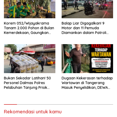
Korem 052/Wijayakrama
Balap Liar Digagalkan! 9
Tanam 2.000 Pohon di Bulan
Motor dan 11 Pemuda
Kemerdekaan, Gaungkan
Diamankan dalam Patroli
Gerakan “Kita Saling Jaga”
Brimob Polda Metro Jaya
Bukan Sekadar Latihan! 50
Dugaan Kekerasan terhadap
Personel Dalmas Polres
Wartawan di Tangerang
Pelabuhan Tanjung Priok
Masuk Penyelidikan, DEWA
Diuji Hadapi Simulasi Massa
KRESNA Desak Polisi
Transparan
Rekomendasi untuk kamu