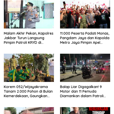
Malam Akhir Pekan, Kapolres
11.000 Peserta Padati Monas,
Jakbar Turun Langsung
Pangdam Jaya dan Kapolda
Pimpin Patroli KRYD di
Metro Jaya Pimpin Apel
Cengkareng
Kebangsaan
Korem 052/Wijayakrama
Balap Liar Digagalkan! 9
Tanam 2.000 Pohon di Bulan
Motor dan 11 Pemuda
Kemerdekaan, Gaungkan
Diamankan dalam Patroli
Gerakan “Kita Saling Jaga”
Brimob Polda Metro Jaya