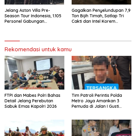
Jelang Aston Villa Pre-
Gagalkan Penyelundupan 7,9
Season Tour Indonesia, 1.105
Ton Bijih Timah, Satlap Tri
Personel Gabungan
Cakti dan Intel Korem
Disiagakan
Selamatkan Rp6,7 Miliar
Rekomendasi untuk kamu
FTPI dan Mabes Polri Bahas
Tim Patroli Perintis Polda
Detail Jelang Perebutan
Metro Jaya Amankan 3
Sabuk Emas Kapolri 2026
Pemuda di Jalan I Gusti
Ngurah Rai, Diduga Terkait
Kejahatan Jalanan