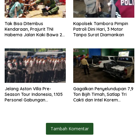
Tak Bisa Ditembus
Kapolsek Tambora Pimpin
Kendaraan, Prajurit TNI
Patroli Dini Hari, 3 Motor
Habema Jalan Kaki Bawa 2
Tanpa Surat Diamankan
Ton Bantuan ke Pedalaman
Papua
Jelang Aston Villa Pre-
Gagalkan Penyelundupan 7,9
Season Tour Indonesia, 1.105
Ton Bijih Timah, Satlap Tri
Personel Gabungan
Cakti dan Intel Korem
Disiagakan
Selamatkan Rp6,7 Miliar
Tambah Komentar