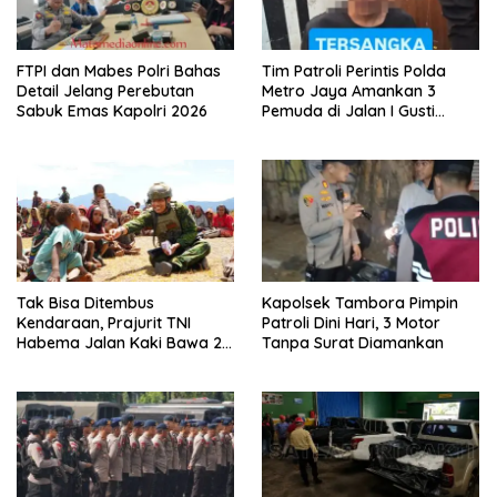
FTPI dan Mabes Polri Bahas
Tim Patroli Perintis Polda
Detail Jelang Perebutan
Metro Jaya Amankan 3
Sabuk Emas Kapolri 2026
Pemuda di Jalan I Gusti
Ngurah Rai, Diduga Terkait
Kejahatan Jalanan
Tak Bisa Ditembus
Kapolsek Tambora Pimpin
Kendaraan, Prajurit TNI
Patroli Dini Hari, 3 Motor
Habema Jalan Kaki Bawa 2
Tanpa Surat Diamankan
Ton Bantuan ke Pedalaman
Papua