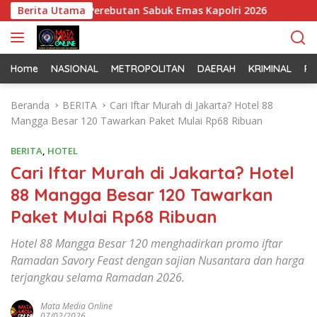
L
tail Jelang Perebutan Sabuk Emas Kapolri 2026
Berita Utama
Tim Pat
a
n
g
s
Home
NASIONAL
METROPOLITAN
DAERAH
KRIMINAL
PO
u
n
Beranda
BERITA
Cari Iftar Murah di Jakarta? Hotel 88
g
Mangga Besar 120 Tawarkan Paket Mulai Rp68 Ribuan
k
e
BERITA
,
HOTEL
k
Cari Iftar Murah di Jakarta? Hotel
o
88 Mangga Besar 120 Tawarkan
n
t
Paket Mulai Rp68 Ribuan
e
n
Hotel 88 Mangga Besar 120 menghadirkan promo iftar
Ramadan Savory Feast dengan sajian Nusantara dan harga
terjangkau selama Ramadan 2026.
Mata Media Online
07/02/2026