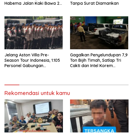
Habema Jalan Kaki Bawa 2
Tanpa Surat Diamankan
Ton Bantuan ke Pedalaman
Papua
Jelang Aston Villa Pre-
Gagalkan Penyelundupan 7,9
Season Tour Indonesia, 1.105
Ton Bijih Timah, Satlap Tri
Personel Gabungan
Cakti dan Intel Korem
Disiagakan
Selamatkan Rp6,7 Miliar
Rekomendasi untuk kamu