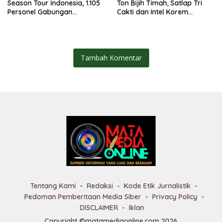
Season Tour Indonesia, 1.105
Ton Bijih Timah, Satlap Tri
Personel Gabungan
Cakti dan Intel Korem
Disiagakan
Selamatkan Rp6,7 Miliar
Tambah Komentar
Tentang Kami
Redaksi
Kode Etik Jurnalistik
Pedoman Pemberitaan Media Siber
Privacy Policy
DISCLAIMER
Iklan
Copyright ©matamediaonline.com 2026