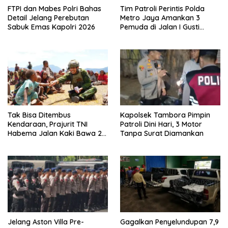
FTPI dan Mabes Polri Bahas
Tim Patroli Perintis Polda
Detail Jelang Perebutan
Metro Jaya Amankan 3
Sabuk Emas Kapolri 2026
Pemuda di Jalan I Gusti
Ngurah Rai, Diduga Terkait
Kejahatan Jalanan
Tak Bisa Ditembus
Kapolsek Tambora Pimpin
Kendaraan, Prajurit TNI
Patroli Dini Hari, 3 Motor
Habema Jalan Kaki Bawa 2
Tanpa Surat Diamankan
Ton Bantuan ke Pedalaman
Papua
Jelang Aston Villa Pre-
Gagalkan Penyelundupan 7,9