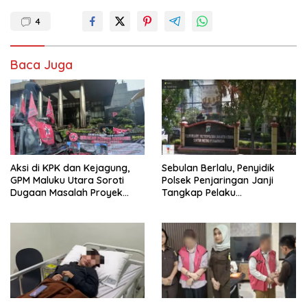
4
Baca Juga
Aksi di KPK dan Kejagung,
Sebulan Berlalu, Penyidik
GPM Maluku Utara Soroti
Polsek Penjaringan Janji
Dugaan Masalah Proyek
Tangkap Pelaku
Smelter Halmahera Timur
Pengeroyokan Jika Mangkir
dari Panggilan Polisi