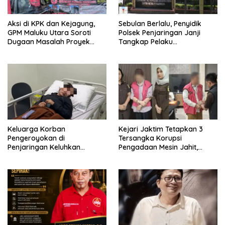
Aksi di KPK dan Kejagung,
Sebulan Berlalu, Penyidik
GPM Maluku Utara Soroti
Polsek Penjaringan Janji
Dugaan Masalah Proyek
Tangkap Pelaku
Smelter Halmahera Timur
Pengeroyokan Jika Mangkir
dari Panggilan Polisi
Keluarga Korban
Kejari Jaktim Tetapkan 3
Pengeroyokan di
Tersangka Korupsi
Penjaringan Keluhkan
Pengadaan Mesin Jahit,
Lambannya Penanganan
Aktivis Soroti Peran Kadis
Kasus, Polisi Sebut Berkas
PPKUKM DKI
Masih di Kapolsek