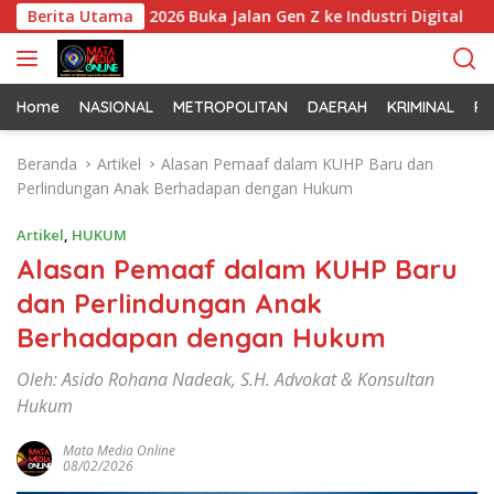
L
lri Cup 2026 Buka Jalan Gen Z ke Industri Digital
Berita Utama
Pol
a
n
g
s
Home
NASIONAL
METROPOLITAN
DAERAH
KRIMINAL
PO
u
n
Beranda
Artikel
Alasan Pemaaf dalam KUHP Baru dan
g
Perlindungan Anak Berhadapan dengan Hukum
k
e
Artikel
,
HUKUM
k
Alasan Pemaaf dalam KUHP Baru
o
dan Perlindungan Anak
n
t
Berhadapan dengan Hukum
e
n
Oleh: Asido Rohana Nadeak, S.H. Advokat & Konsultan
Hukum
Mata Media Online
08/02/2026