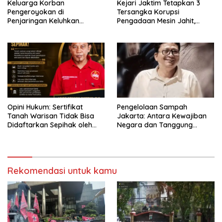
Keluarga Korban
Kejari Jaktim Tetapkan 3
Pengeroyokan di
Tersangka Korupsi
Penjaringan Keluhkan
Pengadaan Mesin Jahit,
Lambannya Penanganan
Aktivis Soroti Peran Kadis
Kasus, Polisi Sebut Berkas
PPKUKM DKI
Masih di Kapolsek
Opini Hukum: Sertifikat
Pengelolaan Sampah
Tanah Warisan Tidak Bisa
Jakarta: Antara Kewajiban
Didaftarkan Sepihak oleh
Negara dan Tanggung
Salah Satu Ahli Waris
Jawab Bersama
Rekomendasi untuk kamu