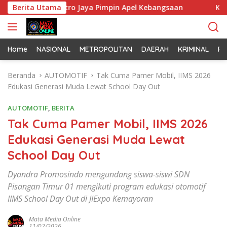
L
da Metro Jaya Pimpin Apel Kebangsaan
Berita Utama
Korem 052/Wija
a
n
g
s
Home
NASIONAL
METROPOLITAN
DAERAH
KRIMINAL
PO
u
n
Beranda
AUTOMOTIF
Tak Cuma Pamer Mobil, IIMS 2026
g
Edukasi Generasi Muda Lewat School Day Out
k
e
AUTOMOTIF
,
BERITA
k
Tak Cuma Pamer Mobil, IIMS 2026
o
Edukasi Generasi Muda Lewat
n
t
School Day Out
e
n
Dyandra Promosindo mengundang siswa-siswi SDN
Pisangan Timur 01 mengikuti program edukasi otomotif
IIMS School Day Out di JIExpo Kemayoran
Mata Media Online
11/02/2026