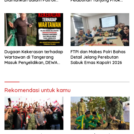
Brimob Polda Metro Jaya
Diuji Hadapi Simulasi Massa
Dugaan Kekerasan terhadap
FTPI dan Mabes Polri Bahas
Wartawan di Tangerang
Detail Jelang Perebutan
Masuk Penyelidikan, DEWA
Sabuk Emas Kapolri 2026
KRESNA Desak Polisi
Transparan
Rekomendasi untuk kamu