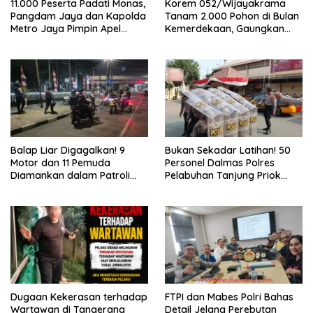
11.000 Peserta Padati Monas,
Korem 052/Wijayakrama
Pangdam Jaya dan Kapolda
Tanam 2.000 Pohon di Bulan
Metro Jaya Pimpin Apel
Kemerdekaan, Gaungkan
Kebangsaan
Gerakan “Kita Saling Jaga”
Balap Liar Digagalkan! 9
Bukan Sekadar Latihan! 50
Motor dan 11 Pemuda
Personel Dalmas Polres
Diamankan dalam Patroli
Pelabuhan Tanjung Priok
Brimob Polda Metro Jaya
Diuji Hadapi Simulasi Massa
Dugaan Kekerasan terhadap
FTPI dan Mabes Polri Bahas
Wartawan di Tangerang
Detail Jelang Perebutan